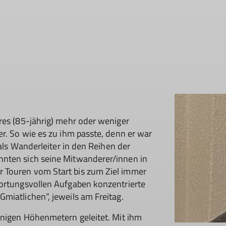
res (85-jährig) mehr oder weniger
er. So wie es zu ihm passte, denn er war
© DAV Sektion Rosenheim
 als Wanderleiter in den Reihen der
nnten sich seine Mitwanderer/innen in
 Touren vom Start bis zum Ziel immer
wortungsvollen Aufgaben konzentrierte
miatlichen“, jeweils am Freitag.
enigen Höhenmetern geleitet. Mit ihm