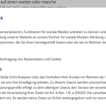
 auf einen warten oder manche
ichen“ mit unter schneller geworden
ttwochsgruppe dazu eingefunden haben.
es
h und die Wahrnehmung der Natur war
t zum Beispiel „über“ den Simssee
ersonalisieren, Funktionen für soziale Medien anbieten zu können und 
hof hinunter in eine Schlucht (Blick
ng unserer Website an unsere Partner für soziale Medien, Werbung un
m im Speziellen. Man konnte ratschen,
sammen, die Sie ihnen bereitgestellt haben oder die sie im Rahmen I
weigeminute aufrief, weil ihm das
Übertragung von Nutzerdaten und Cookie)
r für die Sektion auf der Schwarzlack
sönliche Verabschiedung nach jeder
g
iso, jetzt kemmts guat hoam und i
 Stelle führt Analysen über das Verhalten ihrer Kunden im Rahmen der 
 wünschen ihm das im „ewigen
 sie uns ihre Einwilligung erteilen. Zu diesem Zweck werden anonymisie
 Prankl in herzlicher Erinnerung. Im
utzungsprofile erfolgt zu dem alleinigen Zweck, den Service der verant
 Platz erhalten.
die Verarbeitung ihrer Daten ist Art. 6 Abs. 1 lit. a DSGVO. Die verantw
stem ein. Es werden keine Daten an Dritte weitergegeben und nur anonym