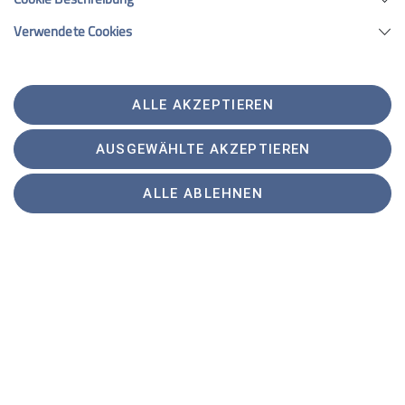
Verwendete Cookies
ALLE AKZEPTIEREN
AUSGEWÄHLTE AKZEPTIEREN
ALLE ABLEHNEN
Als Neuerung und Service für Hundebesitzer/innen
wurde ein, von den anderen Schlafräumen getrennter,
eigener Übernachtungsraum eingerichtet.
Auflagen der aufsichtspflichtigen Behörden hatten
Verbesserungen des Verkaufsraumes im Westteil der
Hütte und des Kaltganges auf der Nordseite zu Folge.
Die Übernachtungszahlen haben sich erfreulich