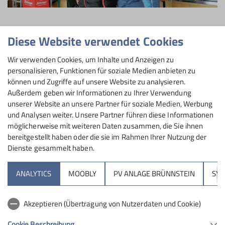
Diese Website verwendet Cookies
Unserer Vorstandschaft ist es hoch anzurechnen, dass
Wir verwenden Cookies, um Inhalte und Anzeigen zu
der Pächterwechsel fast unmerklich und reibungslos
personalisieren, Funktionen für soziale Medien anbieten zu
von statten ging. Mit Frau Monika Becht und ihrem
können und Zugriffe auf unsere Website zu analysieren.
Team wurde eine versierte Nachfolgerin gefunden, die
Außerdem geben wir Informationen zu Ihrer Verwendung
nun seit Dezember letzten Jahres unsere treuen
unserer Website an unsere Partner für soziale Medien, Werbung
und Analysen weiter. Unsere Partner führen diese Informationen
Hochriesbesucher versorgt. Und was man so hört,
möglicherweise mit weiteren Daten zusammen, die Sie ihnen
sind alle sehr zufrieden. Es ist ja auch zu wünschen
bereitgestellt haben oder die sie im Rahmen Ihrer Nutzung der
und zu hoffen, dass unserer beliebten Gipfelhütte auf
Dienste gesammelt haben.
dem Rosenheimer Hausberg, mal mit und mal ohne
Seilbahnbetrieb, wieder ein harmonischer Gastbetrieb
ANALYTICS
MOOBLY
PV ANLAGE BRÜNNSTEIN
SY
auf Dauer ins Haus steht.
Akzeptieren (Übertragung von Nutzerdaten und Cookie)
Cookie Beschreibung