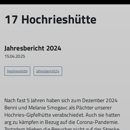
© DAV Sektion Rosenheim
© DAV Sektion Rosenheim
17 Hochrieshütte
Jahresbericht 2024
15.04.2025
Hochrieshütte
Jahresbericht24
Nach fast 5 Jahren haben sich zum Dezember 2024
Benni und Melanie Smogavc als Pächter unserer
Hochries-Gipfelhütte verabschiedet. Auch sie hatten
arg zu kämpfen in Bezug auf die Corona-Pandemie.
Trotzdem blieben die Besucher nicht auf der Strecke.