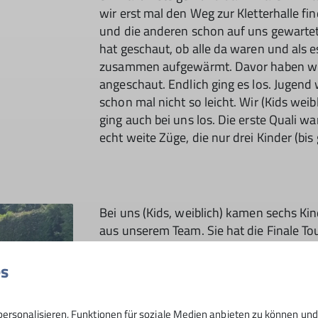
wir erst mal den Weg zur Kletterhalle f
und die anderen schon auf uns gewarte
hat geschaut, ob alle da waren und als es
zusammen aufgewärmt. Davor haben wir
angeschaut. Endlich ging es los. Jugend w
schon mal nicht so leicht. Wir (Kids wei
ging auch bei uns los. Die erste Quali wa
echt weite Züge, die nur drei Kinder (bi
Bei uns (Kids, weiblich) kamen sechs Kin
aus unserem Team. Sie hat die Finale To
Platz. Aus unserem Team hat es Franka u
immerhin landet sie auf dem siebten Plat
es
Platz.
Bei Kids männlich hat Moritz ebenfalls e
ersonalisieren, Funktionen für soziale Medien anbieten zu können und 