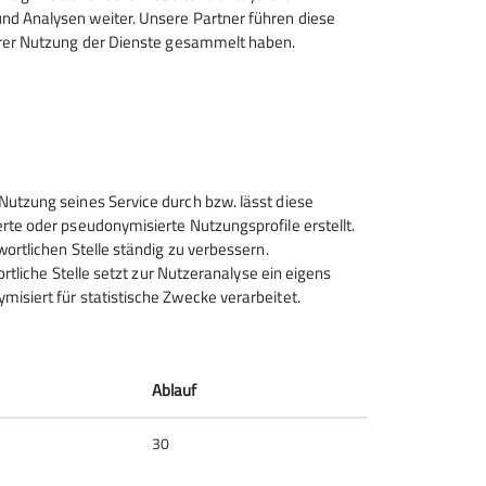
d Analysen weiter. Unsere Partner führen diese
hrer Nutzung der Dienste gesammelt haben.
 vierten Platz geschafft.
en ersten Platz geschafft. Marinus kam auf den
Nutzung seines Service durch bzw. lässt diese
rte oder pseudonymisierte Nutzungsprofile erstellt.
 und Aaron auf den neunten Platz. Bei Jugend,
wortlichen Stelle ständig zu verbessern.
r viel angefeuert und das war super. Die
ortliche Stelle setzt zur Nutzeranalyse ein eigens
merken können. Am Schluss haben wir uns noch
isiert für statistische Zwecke verarbeitet.
dürfen und wir haben das Rock&Bloc-Team
wir langsam zum Bahnhof gegangen. Der Zug
 schnell vorbei gewesen. Wir sind sicher am
e Eltern waren auch schon da.
Ablauf
Manou bedanken, dass Sie uns die Touren
ke dafür!
30