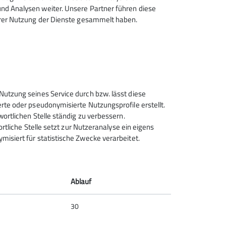
d Analysen weiter. Unsere Partner führen diese
hrer Nutzung der Dienste gesammelt haben.
Sektion Rosenheim des
Nutzung seines Service durch bzw. lässt diese
Deutschen Alpenvereins e.V.
rte oder pseudonymisierte Nutzungsprofile erstellt.
wortlichen Stelle ständig zu verbessern.
Von-der-Tann-Str. 1 a
ortliche Stelle setzt zur Nutzeranalyse ein eigens
83022 Rosenheim
isiert für statistische Zwecke verarbeitet.
Telefon +4980312716030
Kontakt
Ablauf
30