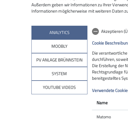
Außerdem geben wir Informationen zu Ihrer Verwendu
Informationen möglicherweise mit weiteren Daten zu
Akzeptieren (
ANALYTICS
Cookie Beschreibun
MOOBLY
Die verantwortliche
Sektion
Brün
durchführen, soweit
PV ANLAGE BRÜNNSTEIN
Die Erstellung der N
Rechtsgrundlage für 
Geschäftsstelle
Hüttentar
SYSTEM
bereitgestelltes Sy
Mitglied werden
Online-Re
Ehrenamt
Unterkunf
YOUTUBE VIDEOS
Verwendete Cookie
Spenden
Kontakt
Name
Matomo