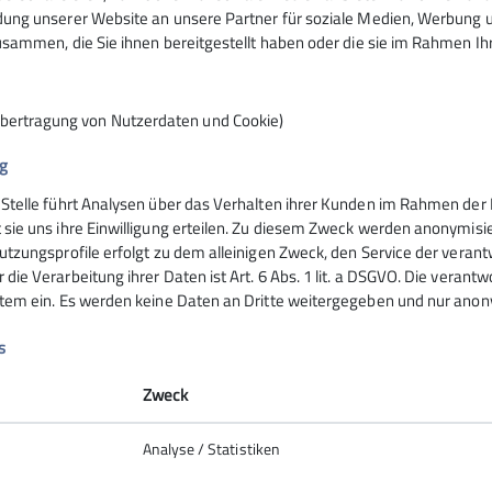
ng unserer Website an unsere Partner für soziale Medien, Werbung un
sammen, die Sie ihnen bereitgestellt haben oder die sie im Rahmen I
Übertragung von Nutzerdaten und Cookie)
g
 Stelle führt Analysen über das Verhalten ihrer Kunden im Rahmen der 
nsteinhaus
Hochrieshütte
 sie uns ihre Einwilligung erteilen. Zu diesem Zweck werden anonymisie
utzungsprofile erfolgt zu dem alleinigen Zweck, den Service der verant
die Verarbeitung ihrer Daten ist Art. 6 Abs. 1 lit. a DSGVO. Die verantw
ife
Hüttentarife
stem ein. Es werden keine Daten an Dritte weitergegeben und nur anonym
servierung
Reservierung - Buchung
t
Kontakt
s
Hochriesbahn
Zweck
Analyse / Statistiken