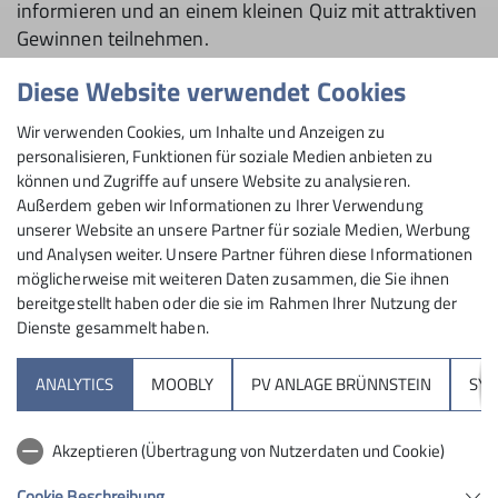
informieren und an einem kleinen Quiz mit attraktiven
Gewinnen teilnehmen.
Zusätzlich erhielten die Teilnehmenden konkrete Tipps
Diese Website verwendet Cookies
für naturverträgliches Verhalten im Winter:
Wir verwenden Cookies, um Inhalte und Anzeigen zu
Lärm vermeiden
personalisieren, Funktionen für soziale Medien anbieten zu
Müll wieder mit ins Tal nehmen
können und Zugriffe auf unsere Website zu analysieren.
Wildruhezonen respektieren
Außerdem geben wir Informationen zu Ihrer Verwendung
Rücksichtsvoll gegenüber Tier- und Pflanzenwelt
unserer Website an unsere Partner für soziale Medien, Werbung
handeln
und Analysen weiter. Unsere Partner führen diese Informationen
möglicherweise mit weiteren Daten zusammen, die Sie ihnen
Dabei wurde deutlich: Jeder Einzelne kann durch
bereitgestellt haben oder die sie im Rahmen Ihrer Nutzung der
bewusstes Verhalten aktiv zum Schutz der Alpen
Dienste gesammelt haben.
beitragen.
ANALYTICS
MOOBLY
PV ANLAGE BRÜNNSTEIN
SY
Positive Resonanz und gelungener Abschluss
Akzeptieren (Übertragung von Nutzerdaten und Cookie)
Zum Abschluss des Aktionstages kamen alle
Beteiligten bei einer gemeinsamen Kaffeerunde
Cookie Beschreibung