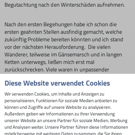
Begutachtung nach den Winterschäden aufnehmen.
Nach den ersten Begehungen habe ich schon die
ersten geahnten Stellen ausfindig gemacht, welche
zukünftig Probleme bereiten könnten und ich stand
vor der nächsten Herausforderung.
Die vielen
Wanderer, teilweise im Gänsemarsch und in langen
Ketten unterwegs, ließen mich erst mal
zurückschrecken. Viele waren in unpassender
Kleidung und abseits der Wege unterwegs, was auch
Diese Website verwendet Cookies
manchmal zu einer angeregten Diskussion führte. Die
Ruhe und Gelassenheit, die ich in den Bergen so
Wir verwenden Cookies, um Inhalte und Anzeigen zu
schätze und mich in der Vergangenheit in eine andere
personalisieren, Funktionen für soziale Medien anbieten zu
Welt eintauchen ließ, war mancherorts durch wildes
können und Zugriffe auf unsere Website zu analysieren.
Außerdem geben wir Informationen zu Ihrer Verwendung
und lautes Geschrei verschwunden.
unserer Website an unsere Partner für soziale Medien, Werbung
Auch die enorme Zunahme, derjenigen, die mit dem
und Analysen weiter. Unsere Partner führen diese Informationen
möglicherweise mit weiteren Daten zusammen, die Sie ihnen
Fahrrad in den Bergen unterwegs sind, stellt eine