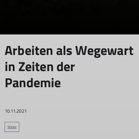
© DAV Sektion Rosenheim - Christian Berghofer
© DAV Sektion Rosenheim - Christian Berghofer
Arbeiten als Wegewart
in Zeiten der
Pandemie
10.11.2021
Wege