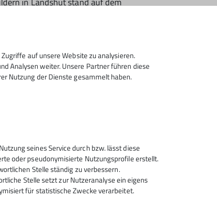
ouldern in Landshut stand auf dem
hut über Nacht blieb. In der Quali-Runde
ch Artem, Korbi und Lucas konnten alle ihre
m 1. Boulderwettkampf ebenfalls sehr gut: Mit 3
Zugriffe auf unsere Website zu analysieren.
d Analysen weiter. Unsere Partner führen diese
ern. Für Lucas wurde es ein guter 5. Platz.
hrer Nutzung der Dienste gesammelt haben.
Nutzung seines Service durch bzw. lässt diese
rte oder pseudonymisierte Nutzungsprofile erstellt.
wortlichen Stelle ständig zu verbessern.
ortliche Stelle setzt zur Nutzeranalyse ein eigens
isiert für statistische Zwecke verarbeitet.