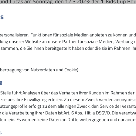
em und Lucas am Sonntag, den 12.3.2023: der 1. Kids Cup B
lafen, da er nach dem Wettkampf am Vortag gleich in Lands
es
. Isabel boulderte sich mit 8 Flashs souverän ins Finale. Au
und 3 ins Finale einziehen. Und für Fritz lief es bei seine
ern den starken 14. Platz.
ersonalisieren, Funktionen für soziale Medien anbieten zu können und 
ng unserer Website an unsere Partner für soziale Medien, Werbung un
nian mit einem 1. und zwei 2. Plätzen aufs Treppchen bould
sammen, die Sie ihnen bereitgestellt haben oder die sie im Rahmen I
Übertragung von Nutzerdaten und Cookie)
g
 Stelle führt Analysen über das Verhalten ihrer Kunden im Rahmen der 
 sie uns ihre Einwilligung erteilen. Zu diesem Zweck werden anonymisie
utzungsprofile erfolgt zu dem alleinigen Zweck, den Service der verant
de
die Verarbeitung ihrer Daten ist Art. 6 Abs. 1 lit. a DSGVO. Die verantw
stem ein. Es werden keine Daten an Dritte weitergegeben und nur anonym
s