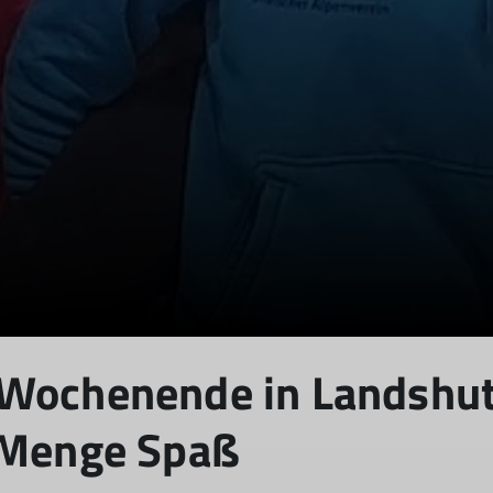
© DAV Sektion Rosenheim
Wochenende in Landshut 
r Menge Spaß