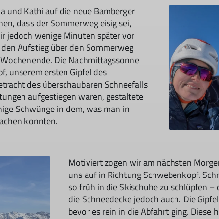
ia und Kathi auf die neue Bamberger
nen, dass der Sommerweg eisig sei,
r jedoch wenige Minuten später vor
e den Aufstieg über den Sommerweg
ns Wochenende. Die Nachmittagssonne
f, unserem ersten Gipfel des
tracht des überschaubaren Schneefalls
ungen aufgestiegen waren, gestaltete
einige Schwünge in dem, was man in
machen konnten.
Motiviert zogen wir am nächsten Morgen
uns auf in Richtung Schwebenkopf. Schn
so früh in die Skischuhe zu schlüpfen –
die Schneedecke jedoch auch. Die Gipf
bevor es rein in die Abfahrt ging. Diese