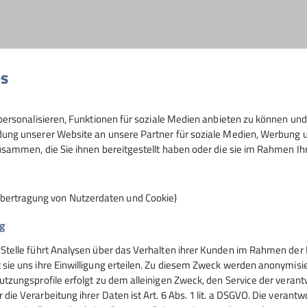
es
4 Finalteilnehmerinnen aus dem Rock&Bloc-Team krönte Sop
eamkolleginnen Lena-Maria Schuster, Senger Alina und Sabri
ür Timon Giess ein Stockerlplatz an die Heimmannschaft, n
ersonalisieren, Funktionen für soziale Medien anbieten zu können und 
sprung im 10. Versuch schaffte und bis zum Top kletterte
ng unserer Website an unsere Partner für soziale Medien, Werbung un
sammen, die Sie ihnen bereitgestellt haben oder die sie im Rahmen I
hierfür weniger Versuche benötigten, belegten sie die beide
s Finale wieder zur Hälfte aus Rosenheimer Klettererinnen.
 die aufgrund gleicher Leistung im Finale nur aufgrund des
Übertragung von Nutzerdaten und Cookie)
 und Selina Aschauer auf den Plätzen 3 und 4.
nd sicherte sich letztlich Valentin Heimbeck vom Rock&Bl
g
e fast ausschließlich gegen seinen Teamkollegen durchsetze
 Stelle führt Analysen über das Verhalten ihrer Kunden im Rahmen der 
die Plätze 3 bis 6, nur Max Eichmeier durchbrach die Dom
 sie uns ihre Einwilligung erteilen. Zu diesem Zweck werden anonymisie
utzungsprofile erfolgt zu dem alleinigen Zweck, den Service der verant
 neben den klassischen Urkunden zudem mit außergewöhnl
die Verarbeitung ihrer Daten ist Art. 6 Abs. 1 lit. a DSGVO. Die verantw
ontagne Sport in Rosenheim, die Schön Kliniken und die B