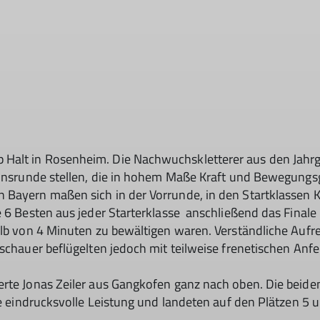
Halt in Rosenheim. Die Nachwuchskletterer aus den Jahr
ionsrunde stellen, die in hohem Maße Kraft und Bewegungsg
Bayern maßen sich in der Vorrunde, in den Startklassen Ki
 6 Besten aus jeder Starterklasse anschließend das Finale b
halb von 4 Minuten zu bewältigen waren. Verständliche Au
uschauer beflügelten jedoch mit teilweise frenetischen Anf
terte Jonas Zeiler aus Gangkofen ganz nach oben. Die be
ne eindrucksvolle Leistung und landeten auf den Plätzen 5 un