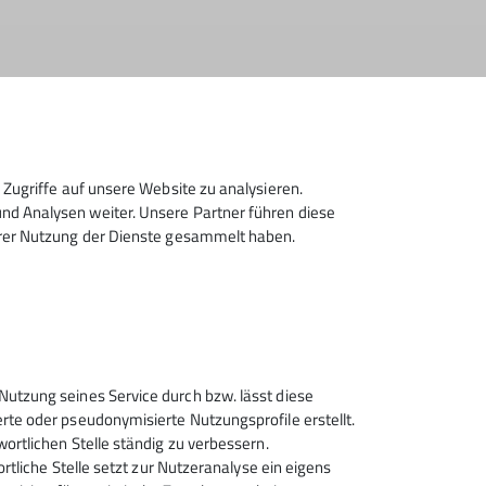
hie Böllinger mit der einzigen Top-Begehung
na Simbeck belegten die guten Plätze 5 bis 7.
achdem er in seinem letzten Versuch eine
Zugriffe auf unsere Website zu analysieren.
, was nur Ludwig Breu aus Landshut und
d Analysen weiter. Unsere Partner führen diese
hrer Nutzung der Dienste gesammelt haben.
n ersten Plätze.
 Lina Kriechbaum mussten sich hier nur ganz
 besseren Qualifikationsergebnisses gewann.
oc-Team Rosenheim einen spektakulären Sieg –
n – dabei erzielten Jonas Fertig, Woltmann
Nutzung seines Service durch bzw. lässt diese
inanz des Rock&Bloc-Teams in dieser
rte oder pseudonymisierte Nutzungsprofile erstellt.
wortlichen Stelle ständig zu verbessern.
ichen Pokalen und hochwertigen Sachpreisen
ortliche Stelle setzt zur Nutzeranalyse ein eigens
oulderhalle Rosenheim, aber auch der Einsatz