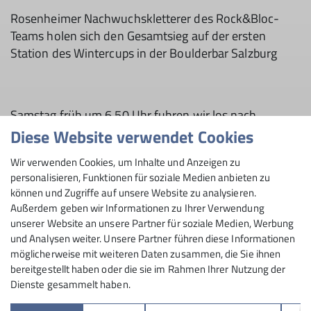
Rosenheimer Nachwuchskletterer des Rock&Bloc-
Teams holen sich den Gesamtsieg auf der ersten
Station des Wintercups in der Boulderbar Salzburg
Samstag früh um 6.50 Uhr fuhren wir los nach
Salzburg. 17 hochmotivierte Kinder und Jugendliche
Diese Website verwendet Cookies
von 5 bis 13 Jahren nahmen an der der ersten Station
Wir verwenden Cookies, um Inhalte und Anzeigen zu
des zum zweiten Mal ausgetragenen Wintercups in
personalisieren, Funktionen für soziale Medien anbieten zu
Österreich teil. Neu war, dass es eine Hobby- und
können und Zugriffe auf unsere Website zu analysieren.
Profiklasse (mind. 2mal pro Woche Training) gab und
Außerdem geben wir Informationen zu Ihrer Verwendung
Jungs und Mädels in einer Mixedgruppe gewertet
unserer Website an unsere Partner für soziale Medien, Werbung
wurden. Die Boulder für die insgesamt 120 Teilnehmer
und Analysen weiter. Unsere Partner führen diese Informationen
fand ich sehr gut geschraubt - auch für die Kleinen.
möglicherweise mit weiteren Daten zusammen, die Sie ihnen
bereitgestellt haben oder die sie im Rahmen Ihrer Nutzung der
Die Größeren hatten durchaus mal Probleme ihre
Dienste gesammelt haben.
Gliedmaßen zu verstauen. 2,5 Stunden Zeit standen
zur Verfügung für 15 harte Boulder im offenen Modus