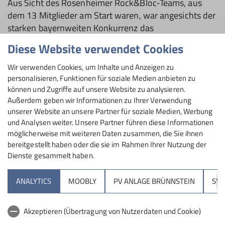
Aus Sicht des Rosenheimer Rock&Bloc-Teams, aus
dem 13 Mitglieder am Start waren, war angesichts der
starken bayernweiten Konkurrenz das
Qualifikationsergebnis sehr erfreulich. Paula
Diese Website verwendet Cookies
Thalhauser (Platz 13 Jug D w), Elisa Kittelberger (Platz
30 Jug C w), Noah Hofmann (Platz 18 Jug D m), Simon
Wir verwenden Cookies, um Inhalte und Anzeigen zu
Rüb (Platz 11 Jug D m), Benjamin Hein (Platz 29 Jug C
personalisieren, Funktionen für soziale Medien anbieten zu
können und Zugriffe auf unsere Website zu analysieren.
m), Jakob Neri (Platz 27 Jug C m) und Valentin Schuller
Außerdem geben wir Informationen zu Ihrer Verwendung
(Platz 18 Jug C m) erzielten angesichts ihrer noch
unserer Website an unsere Partner für soziale Medien, Werbung
geringen Wettkampferfahrung ein respektables
und Analysen weiter. Unsere Partner führen diese Informationen
Ergebnis. Nur sehr knapp am Finale vorbeigeschlittert
möglicherweise mit weiteren Daten zusammen, die Sie ihnen
sind Lisa-Marie Weigl (Platz 12 Jug C w) und Nathalie
bereitgestellt haben oder die sie im Rahmen Ihrer Nutzung der
Rüb (Platz 11 Jug C w), die punktgleich mit Platz 7 nur
Dienste gesammelt haben.
aufgrund von einer höheren Anzahl an Versuchen eine
minimal schlechtere Wertung bekamen. Letztlich
ANALYTICS
MOOBLY
PV ANLAGE BRÜNNSTEIN
SY
standen mit Jouna und Manou Gareis, Hannah
Gstatter und Noah Zebhauser vier Rosenheimer im
Akzeptieren (Übertragung von Nutzerdaten und Cookie)
Finale der besten zehn ihrer Altersklasse.