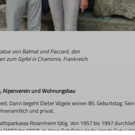
Statue von Balmat und Paccard, den
en zum Gipfel in Chamonix, Frankreich.
sse, Alpenverein und Wohnungsbau
it. Dann begeht Dieter Vögele seinen 85. Geburtstag. Sei
ehrenamtlich und privat.
tadtsparkasse Rosenheim tätig. Von 1957 bis 1997 durchlief 
 (1987 bis 1997). In diese Zeit fielen bedeutende Entwick