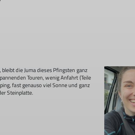
bleibt die Juma dieses Pfingsten ganz
pannenden Touren, wenig Anfahrt (Teile
ping, fast genauso viel Sonne und ganz
er Steinplatte.
© DAV Sektion Rosenheim
© DAV Sektion Rosenheim
© DAV Sektion Rosenheim