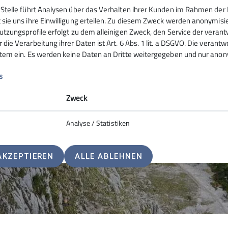
Ein Stopp im Dinopark der Steinplatte:
 Stelle führt Analysen über das Verhalten ihrer Kunden im Rahmen der 
n – musste sein. Am nächsten Tag ging
 sie uns ihre Einwilligung erteilen. Zu diesem Zweck werden anonymisie
 Touren und danach, (je nach
utzungsprofile erfolgt zu dem alleinigen Zweck, den Service der verant
. Am letzten Tag entschieden wir uns den
die Verarbeitung ihrer Daten ist Art. 6 Abs. 1 lit. a DSGVO. Die verantw
zuschließen und anschließend noch im
stem ein. Es werden keine Daten an Dritte weitergegeben und nur anonym
 schönes langes Wochenende – in einem
s
ür uns.
Zweck
Analyse / Statistiken
AKZEPTIEREN
ALLE ABLEHNEN