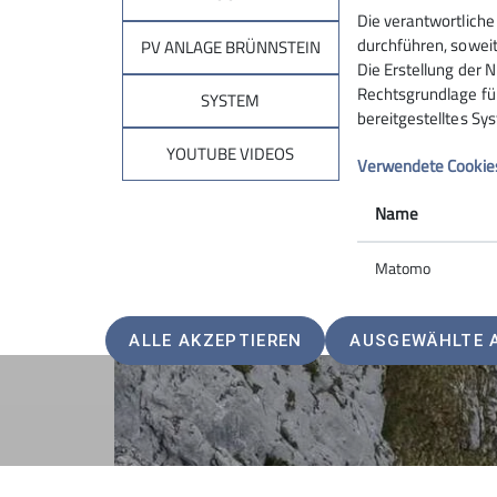
Rucksackholer!!) der Höhepunkt des Ausflugs: 
Die verantwortliche
Fotos mit T-Rex, Rutschen und das Floß teste
durchführen, soweit
PV ANLAGE BRÜNNSTEIN
es dann in Zweierseilschaften in verschiedene
Die Erstellung der N
Motivation) in weitere Touren oder in die Alm
Rechtsgrundlage für 
SYSTEM
Kurztrip mit Sportklettern am Klobenstein ab
bereitgestelltes Sy
Zellersee den ersten Dreck abzuwaschen. Ein
YOUTUBE VIDEOS
Verwendete Cookie
Gebiet das bestimmt nicht das letzte Mal Ziel f
Name
Matomo
ALLE AKZEPTIEREN
AUSGEWÄHLTE 