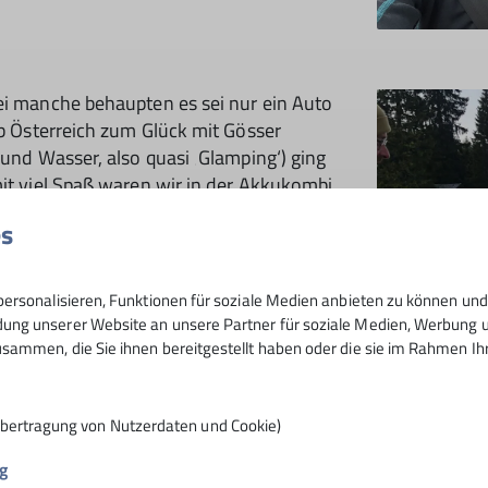
ei manche behaupten es sei nur ein Auto
ab Österreich zum Glück mit Gösser
 und Wasser, also quasi ‚Glamping‘) ging
mit viel Spaß waren wir in der Akkukombi
n doch etwas alpiner als Sportklettern
es
ersonalisieren, Funktionen für soziale Medien anbieten zu können und 
ng unserer Website an unsere Partner für soziale Medien, Werbung un
sammen, die Sie ihnen bereitgestellt haben oder die sie im Rahmen I
Übertragung von Nutzerdaten und Cookie)
ke am Einstieg holten. Obwohl die
drei von uns im Abstieg (danke an die
g