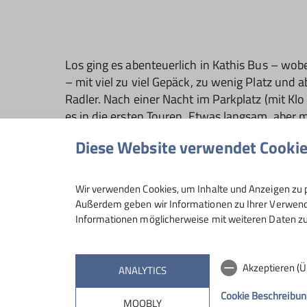
Los ging es abenteuerlich in Kathis Bus – wob
– mit viel zu viel Gepäck, zu wenig Platz und 
Radler. Nach einer Nacht im Parkplatz (mit Klo
es in die ersten Touren. Etwas langsam, aber 
– und wir mussten bemerken, dass Alpinkletter
Diese Website verwendet Cooki
ist, aber eine wunderbare Sache.
Wir verwenden Cookies, um Inhalte und Anzeigen zu p
Außerdem geben wir Informationen zu Ihrer Verwendu
Informationen möglicherweise mit weiteren Daten zu
Akzeptieren (
ANALYTICS
Oben teilten wir uns auf, wovon 2 die Rücksäc
Kletterei ein absolutes Highlight war, kam für 
Cookie Beschreibun
MOOBLY