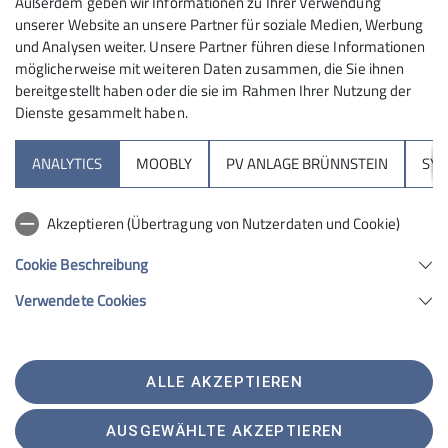
Außerdem geben wir Informationen zu Ihrer Verwendung
beleuchteten.
unserer Website an unsere Partner für soziale Medien, Werbung
und Analysen weiter. Unsere Partner führen diese Informationen
Spannendes Wochenprogramm
möglicherweise mit weiteren Daten zusammen, die Sie ihnen
bereitgestellt haben oder die sie im Rahmen Ihrer Nutzung der
Zum Auftakt startete die Gruppe mit einer
Dienste gesammelt haben.
Winterwanderung in drei Teams, die sich mit Tier-,
Wild- und Pflanzenschutz beschäftigten. Experten
ANALYTICS
MOOBLY
PV ANLAGE BRÜNNSTEIN
SY
vom Bund Naturschutz und Bund Vogelschutz
begleiteten die Touren. Abends sorgte ein Auftritt der
Akzeptieren (Übertragung von Nutzerdaten und Cookie)
"Brünnsteinzwergerl" für Unterhaltung.
Cookie Beschreibung
Ein weiterer Schwerpunkt lag auf
Wintersportaktivitäten wie Schlittenfahren,
Verwendete Cookies
Schneeschuhwandern und Skifahren am Hocheck.
Zudem entwickelten die Studierenden eine
Wintererlebniskarte für schneearme Zeiten. Die
ALLE AKZEPTIEREN
Tourist-Info ermöglichte eine Ortsführung und eine
Fackelwanderung zum Luegsteinsee, die als
AUSGEWÄHLTE AKZEPTIEREN
besonderes Highlight galt. Andere Gruppen vertieften