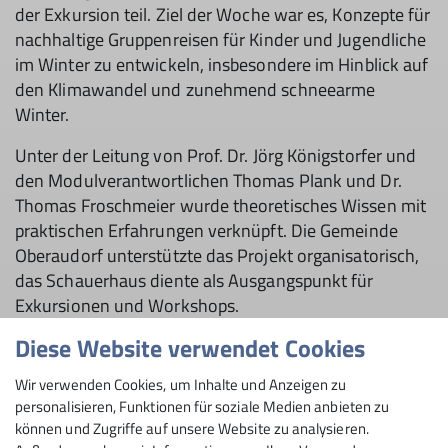
der Exkursion teil. Ziel der Woche war es, Konzepte für
nachhaltige Gruppenreisen für Kinder und Jugendliche
im Winter zu entwickeln, insbesondere im Hinblick auf
den Klimawandel und zunehmend schneearme
Winter.
Unter der Leitung von Prof. Dr. Jörg Königstorfer und
den Modulverantwortlichen Thomas Plank und Dr.
Thomas Froschmeier wurde theoretisches Wissen mit
praktischen Erfahrungen verknüpft. Die Gemeinde
Oberaudorf unterstützte das Projekt organisatorisch,
das Schauerhaus diente als Ausgangspunkt für
Exkursionen und Workshops.
Diese Website verwendet Cookies
Jeder Tag begann mit einer besonderen
Herausforderung: einem erfrischenden Eisbaden in
Wir verwenden Cookies, um Inhalte und Anzeigen zu
einer Eistonne. Danach folgten verschiedene
personalisieren, Funktionen für soziale Medien anbieten zu
Programmpunkte, die das Thema nachhaltiger
können und Zugriffe auf unsere Website zu analysieren.
Wintertourismus aus unterschiedlichen Perspektiven