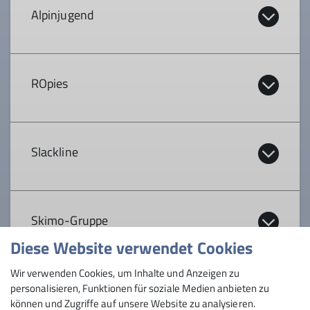
Organisation:
Alpinjugend
Franziska Hagenbauer, Jakob Wallner, Antonia
Jakob, Marie Bliestle
Organisation:
ROpies
Termine:
Daniela Islinger, Hanna Perl
Einmal im Monat
Organisation:
Slackline
Inhalt:
David Schneider
Inhalt:
Mountainbiken, Skitourengehen und vieles mehr
für 13 - 16 Jährige
Organisation:
Skimo-Gruppe
Abenteuerlustige, Bergbegeisterte und
Trainer:
Naturfreunde im Alter von 8 - 12 Jahren
Diese Website verwendet Cookies
Jan Wohlers
Kathrin Holstein, Michael Ponschab, Judith
Details
Wir verwenden Cookies, um Inhalte und Anzeigen zu
Honervogt
Organisation:
Die Gipfelgelehrten
personalisieren, Funktionen für soziale Medien anbieten zu
Details
Inhalt:
können und Zugriffe auf unsere Website zu analysieren.