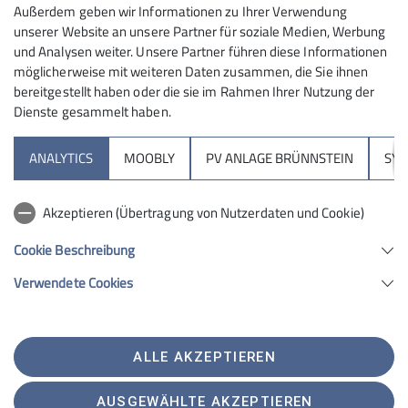
Außerdem geben wir Informationen zu Ihrer Verwendung
Franz Knarr
Inhalt:
Slacklinen in der DAV-Sektion Rosenheim
unserer Website an unsere Partner für soziale Medien, Werbung
und Analysen weiter. Unsere Partner führen diese Informationen
Bergsüchtige von 18 - 27 - Skitouren, Hochtouren,
Trainer:
möglicherweise mit weiteren Daten zusammen, die Sie ihnen
Trainer:
Mountainbiken oder Klettern
bereitgestellt haben oder die sie im Rahmen Ihrer Nutzung der
Details
Dienste gesammelt haben.
Christoph Schnurr, Franz Knarr
Louis Müller
Sektion
Details
ANALYTICS
MOOBLY
PV ANLAGE BRÜNNSTEIN
SY
Brünnsteinhaus
Inhalt:
Inhalt:
Akzeptieren (Übertragung von Nutzerdaten und Cookie)
Heranführen Jugendlicher zum Skitourengehen
Wir sind eine wilde Sammlung von Berg- und
Hochrieshütte
Bergsportbegeisterten Student*innen (ab 18
Cookie Beschreibung
Jahren) aus Rosenheim und Umgebung.
Verwendete Cookies
Details
Sektion Rosenheim des Deutschen Alpenvereins e.V.
Der Fokus liegt bei uns auf dem Sportklettern am
Von-der-Tann-Str. 1 a
Fels und in der Halle, wobei wir auf Augenhöhe
83022 Rosenheim
Touren planen und durchführen. (Hierzu sollte
Telefon +4980312716030
ALLE AKZEPTIEREN
heute nicht dein erster Tag in den Bergen oder an
Kontakt
der Wand sein. Du solltest eigenständig klettern
AUSGEWÄHLTE AKZEPTIEREN