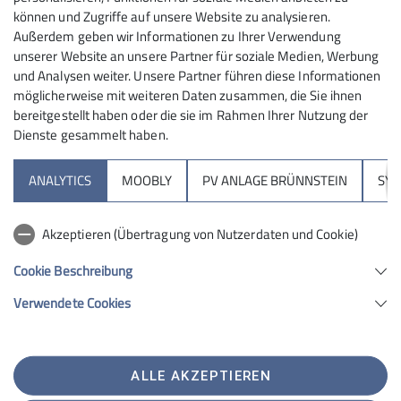
können und Zugriffe auf unsere Website zu analysieren.
Außerdem geben wir Informationen zu Ihrer Verwendung
unserer Website an unsere Partner für soziale Medien, Werbung
und Analysen weiter. Unsere Partner führen diese Informationen
möglicherweise mit weiteren Daten zusammen, die Sie ihnen
bereitgestellt haben oder die sie im Rahmen Ihrer Nutzung der
Dienste gesammelt haben.
Sektion
ANALYTICS
MOOBLY
PV ANLAGE BRÜNNSTEIN
SY
Brünnsteinhaus
Akzeptieren (Übertragung von Nutzerdaten und Cookie)
Hochrieshütte
Cookie Beschreibung
Verwendete Cookies
Sektion Rosenheim des Deutschen Alpenvereins e.V.
Von-der-Tann-Str. 1 a
83022 Rosenheim
Telefon +4980312716030
ALLE AKZEPTIEREN