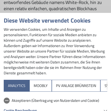
entworfendes Gebäude namens White-Rock, hin zu
einen relativ einfachen, quadratischen Blockhaus
entwickelt. Der Spatenstich ist für Juli 2026 terminiert
Diese Website verwendet Cookies
mit geplanter Fertigstellung des Gebäudes zum Ende
des Sommers.
Wir verwenden Cookies, um Inhalte und Anzeigen zu
personalisieren, Funktionen für soziale Medien anbieten zu
können und Zugriffe auf unsere Website zu analysieren.
Außerdem geben wir Informationen zu Ihrer Verwendung
unserer Website an unsere Partner für soziale Medien, Werbung
und Analysen weiter. Unsere Partner führen diese Informationen
möglicherweise mit weiteren Daten zusammen, die Sie ihnen
bereitgestellt haben oder die sie im Rahmen Ihrer Nutzung der
Dienste gesammelt haben.
Sektion
ANALYTICS
MOOBLY
PV ANLAGE BRÜNNSTEIN
SY
Brünnsteinhaus
Akzeptieren (Übertragung von Nutzerdaten und Cookie)
Hochrieshütte
Cookie Beschreibung