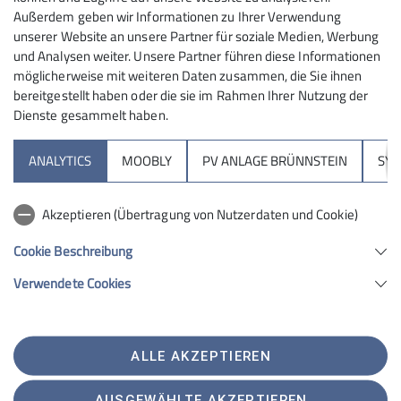
Außerdem geben wir Informationen zu Ihrer Verwendung
unserer Website an unsere Partner für soziale Medien, Werbung
und Analysen weiter. Unsere Partner führen diese Informationen
möglicherweise mit weiteren Daten zusammen, die Sie ihnen
bereitgestellt haben oder die sie im Rahmen Ihrer Nutzung der
Dienste gesammelt haben.
Sektion
ANALYTICS
MOOBLY
PV ANLAGE BRÜNNSTEIN
SY
Brünnsteinhaus
Akzeptieren (Übertragung von Nutzerdaten und Cookie)
Hochrieshütte
Cookie Beschreibung
Verwendete Cookies
Sektion Rosenheim des Deutschen Alpenvereins e.V.
Von-der-Tann-Str. 1 a
83022 Rosenheim
Telefon +4980312716030
ALLE AKZEPTIEREN
Kontakt
AUSGEWÄHLTE AKZEPTIEREN