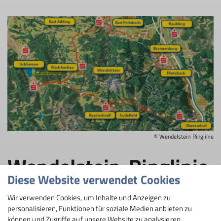
© Wendelstein Ringlinie
Wendelstein-Ringlinie
Diese Website verwendet Cookies
Die Wendelstein-Ringlinie fährt von Mitte Mai bis
Wir verwenden Cookies, um Inhalte und Anzeigen zu
Ende Oktober.
Detaillierte Informationen gibt es hier.
personalisieren, Funktionen für soziale Medien anbieten zu
können und Zugriffe auf unsere Website zu analysieren.