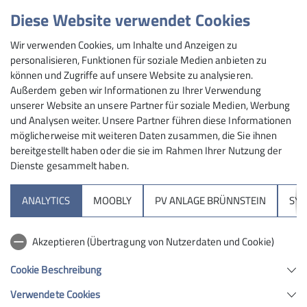
Diese Website verwendet Cookies
Die Jahresberichte der letzten Jahre als Online-Version.
Wir verwenden Cookies, um Inhalte und Anzeigen zu
personalisieren, Funktionen für soziale Medien anbieten zu
können und Zugriffe auf unsere Website zu analysieren.
Details
Außerdem geben wir Informationen zu Ihrer Verwendung
unserer Website an unsere Partner für soziale Medien, Werbung
und Analysen weiter. Unsere Partner führen diese Informationen
möglicherweise mit weiteren Daten zusammen, die Sie ihnen
bereitgestellt haben oder die sie im Rahmen Ihrer Nutzung der
Dienste gesammelt haben.
Sektion
ANALYTICS
MOOBLY
PV ANLAGE BRÜNNSTEIN
SY
Brünnsteinhaus
Akzeptieren (Übertragung von Nutzerdaten und Cookie)
Hochrieshütte
Cookie Beschreibung
Verwendete Cookies
Sektion Rosenheim des Deutschen Alpenvereins e.V.