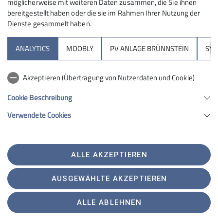
möglicherweise mit weiteren Daten zusammen, die Sie ihnen
bereitgestellt haben oder die sie im Rahmen Ihrer Nutzung der
Dienste gesammelt haben.
Sektion
ANALYTICS
MOOBLY
PV ANLAGE BRÜNNSTEIN
SY
Brünnsteinhaus
Akzeptieren (Übertragung von Nutzerdaten und Cookie)
Hochrieshütte
Cookie Beschreibung
Verwendete Cookies
Sektion Rosenheim des Deutschen Alpenvereins e.V.
Von-der-Tann-Str. 1 a
83022 Rosenheim
Telefon +4980312716030
ALLE AKZEPTIEREN
Kontakt
AUSGEWÄHLTE AKZEPTIEREN
Satzung
Impressum
Datenschutz
Datenschutz-Einstellungen
ALLE ABLEHNEN
Erklärung zur Barrierefreiheit