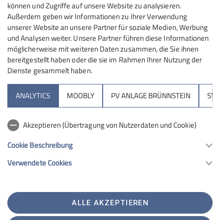
können und Zugriffe auf unsere Website zu analysieren.
Jahresbericht 2023
(6.44MB, pdf)
Außerdem geben wir Informationen zu Ihrer Verwendung
unserer Website an unsere Partner für soziale Medien, Werbung
und Analysen weiter. Unsere Partner führen diese Informationen
möglicherweise mit weiteren Daten zusammen, die Sie ihnen
bereitgestellt haben oder die sie im Rahmen Ihrer Nutzung der
Dienste gesammelt haben.
Sektion
ANALYTICS
MOOBLY
PV ANLAGE BRÜNNSTEIN
SY
Brünnsteinhaus
Akzeptieren (Übertragung von Nutzerdaten und Cookie)
Hochrieshütte
Cookie Beschreibung
Verwendete Cookies
Sektion Rosenheim des Deutschen Alpenvereins e.V.
Von-der-Tann-Str. 1 a
83022 Rosenheim
Telefon +4980312716030
ALLE AKZEPTIEREN