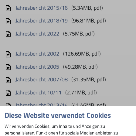
Jahresbericht 2015/16
(5.34MB, pdf)
Jahresbericht 2018/19
(96.81MB, pdf)
Jahresbericht 2022
(5.75MB, pdf)
Jahresbericht 2002
(126.69MB, pdf)
Jahresbericht 2005
(49.28MB, pdf)
Jahresbericht 2007/08
(31.35MB, pdf)
Jahresbericht 10/11
(2.71MB, pdf)
Jahresbericht 2013/14
(41.46MB, pdf)
Diese Website verwendet Cookies
Jahresbericht 2016/17
(2.54MB, pdf)
Wir verwenden Cookies, um Inhalte und Anzeigen zu
Jahresbericht 2019/20
(3.32MB, pdf)
personalisieren, Funktionen für soziale Medien anbieten zu