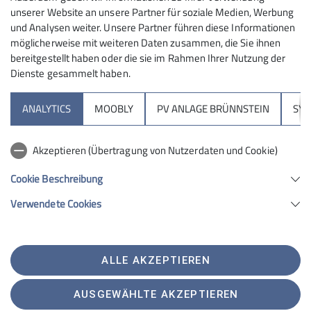
unserer Website an unsere Partner für soziale Medien, Werbung
und Analysen weiter. Unsere Partner führen diese Informationen
möglicherweise mit weiteren Daten zusammen, die Sie ihnen
bereitgestellt haben oder die sie im Rahmen Ihrer Nutzung der
Dienste gesammelt haben.
Sektion
ANALYTICS
MOOBLY
PV ANLAGE BRÜNNSTEIN
SY
Brünnsteinhaus
Akzeptieren (Übertragung von Nutzerdaten und Cookie)
Hochrieshütte
Cookie Beschreibung
Verwendete Cookies
Sektion Rosenheim des Deutschen Alpenvereins e.V.
Von-der-Tann-Str. 1 a
83022 Rosenheim
Telefon +4980312716030
ALLE AKZEPTIEREN
Kontakt
AUSGEWÄHLTE AKZEPTIEREN