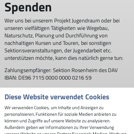
Spenden
Wer uns bei unserem Projekt Jugendraum oder bei
unseren vielfältigen Tätigkeiten wie Wegebau,
Naturschutz, Planung und Durchführung von
nachhaltigen Kursen und Touren, bei sonstigen
Sektionsveranstaltungen, der Jugendarbeit etc.
unterstützen möchte, kann dies natürlich gerne tun:
Zahlungsempfänger: Sektion Rosenheim des DAV
IBAN: DE96 7115 0000 0000 0216 59
Den Beleg zum vereinfachten Zuwendungsnachweis
Diese Website verwendet Cookies
bei Spenden finden Sie
hier
.
Wir verwenden Cookies, um Inhalte und Anzeigen zu
Wir freuen uns über jede Unterstützung - vorab schon
personalisieren, Funktionen für soziale Medien anbieten zu
ganz herzlichen Dank!
können und Zugriffe auf unsere Website zu analysieren.
Außerdem geben wir Informationen zu Ihrer Verwendung
unserer Website an unsere Partner für soziale Medien, Werbung