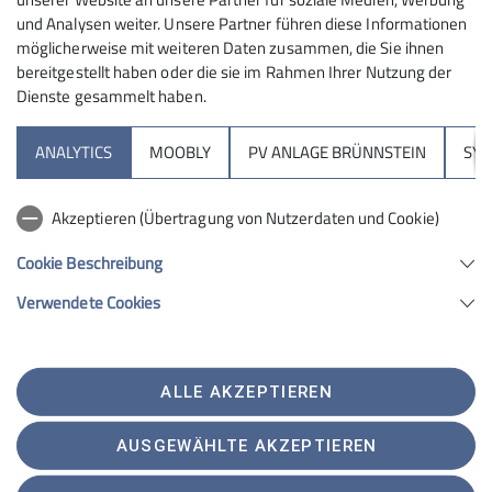
und Analysen weiter. Unsere Partner führen diese Informationen
möglicherweise mit weiteren Daten zusammen, die Sie ihnen
bereitgestellt haben oder die sie im Rahmen Ihrer Nutzung der
Dienste gesammelt haben.
Sektion
ANALYTICS
MOOBLY
PV ANLAGE BRÜNNSTEIN
SY
Brünnsteinhaus
Akzeptieren (Übertragung von Nutzerdaten und Cookie)
Hochrieshütte
Cookie Beschreibung
Verwendete Cookies
Sektion Rosenheim des Deutschen Alpenvereins e.V.
Von-der-Tann-Str. 1 a
83022 Rosenheim
Telefon +4980312716030
ALLE AKZEPTIEREN
Kontakt
AUSGEWÄHLTE AKZEPTIEREN