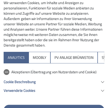
Wir verwenden Cookies, um Inhalte und Anzeigen zu
14 Familienklettergruppen
personalisieren, Funktionen für soziale Medien anbieten zu
können und Zugriffe auf unsere Website zu analysieren.
28.02.2023
Außerdem geben wir Informationen zu Ihrer Verwendung
unserer Website an unsere Partner für soziale Medien, Werbung
mehr erfahren
und Analysen weiter. Unsere Partner führen diese Informationen
möglicherweise mit weiteren Daten zusammen, die Sie ihnen
bereitgestellt haben oder die sie im Rahmen Ihrer Nutzung der
Dienste gesammelt haben.
Sektion
ANALYTICS
MOOBLY
PV ANLAGE BRÜNNSTEIN
SY
Brünnsteinhaus
Akzeptieren (Übertragung von Nutzerdaten und Cookie)
Hochrieshütte
Cookie Beschreibung
Verwendete Cookies
Sektion Rosenheim des Deutschen Alpenvereins e.V.
Von-der-Tann-Str. 1 a
83022 Rosenheim