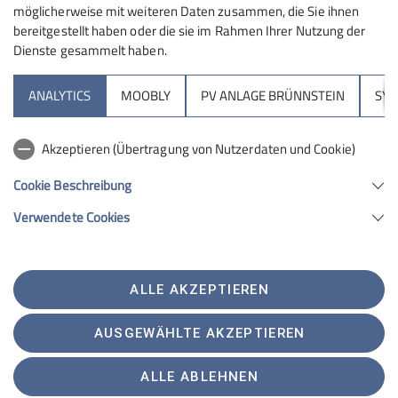
möglicherweise mit weiteren Daten zusammen, die Sie ihnen
bereitgestellt haben oder die sie im Rahmen Ihrer Nutzung der
Dienste gesammelt haben.
Sektion
ANALYTICS
MOOBLY
PV ANLAGE BRÜNNSTEIN
SY
Brünnsteinhaus
Akzeptieren (Übertragung von Nutzerdaten und Cookie)
Hochrieshütte
Cookie Beschreibung
Verwendete Cookies
Sektion Rosenheim des Deutschen Alpenvereins e.V.
Von-der-Tann-Str. 1 a
83022 Rosenheim
Telefon +4980312716030
ALLE AKZEPTIEREN
Kontakt
AUSGEWÄHLTE AKZEPTIEREN
Satzung
Impressum
Datenschutz
Datenschutz-Einstellungen
ALLE ABLEHNEN
Erklärung zur Barrierefreiheit