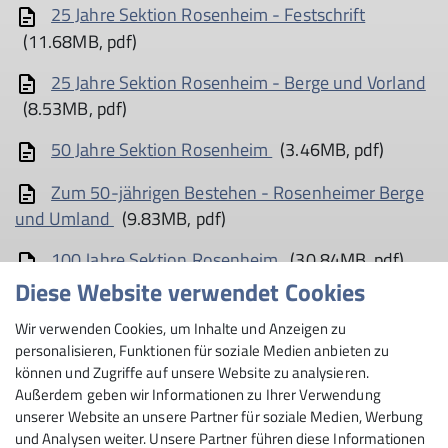
25 Jahre Sektion Rosenheim - Festschrift
(11.68MB, pdf)
25 Jahre Sektion Rosenheim - Berge und Vorland
(8.53MB, pdf)
50 Jahre Sektion Rosenheim
(3.46MB, pdf)
Zum 50-jährigen Bestehen - Rosenheimer Berge
und Umland
(9.83MB, pdf)
100 Jahre Sektion Rosenheim
(30.84MB, pdf)
Diese Website verwendet Cookies
100 Jahre Brünnsteinhaus
(11.62MB, pdf)
Wir verwenden Cookies, um Inhalte und Anzeigen zu
125 Jahre Sektion Rosenheim
(50.53MB, pdf)
personalisieren, Funktionen für soziale Medien anbieten zu
können und Zugriffe auf unsere Website zu analysieren.
125 Jahre Brünnsteinhaus
(25.83MB, pdf)
Außerdem geben wir Informationen zu Ihrer Verwendung
unserer Website an unsere Partner für soziale Medien, Werbung
und Analysen weiter. Unsere Partner führen diese Informationen