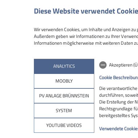
Diese Website verwendet Cooki
Wir verwenden Cookies, um Inhalte und Anzeigen zu p
Außerdem geben wir Informationen zu Ihrer Verwendu
© DAV Sektion Rosenhei
Informationen möglicherweise mit weiteren Daten zu
Akzeptieren (
ANALYTICS
Cookie Beschreibun
MOOBLY
Die verantwortliche
Sektion
Brün
durchführen, soweit
PV ANLAGE BRÜNNSTEIN
Die Erstellung der N
Rechtsgrundlage für 
Geschäftsstelle
Hüttentar
SYSTEM
bereitgestelltes Sy
Mitglied werden
Online-Re
Ehrenamt
Unterkunf
YOUTUBE VIDEOS
Verwendete Cookie
Spenden
Kontakt