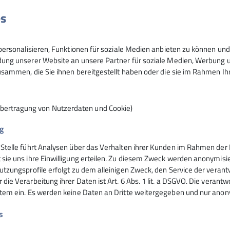
es
ersonalisieren, Funktionen für soziale Medien anbieten zu können und 
ng unserer Website an unsere Partner für soziale Medien, Werbung un
m - Christoph Schnurr
sammen, die Sie ihnen bereitgestellt haben oder die sie im Rahmen I
Übertragung von Nutzerdaten und Cookie)
g
 Stelle führt Analysen über das Verhalten ihrer Kunden im Rahmen der 
nsteinhaus
Hochrieshütte
 sie uns ihre Einwilligung erteilen. Zu diesem Zweck werden anonymisie
utzungsprofile erfolgt zu dem alleinigen Zweck, den Service der verant
die Verarbeitung ihrer Daten ist Art. 6 Abs. 1 lit. a DSGVO. Die verantw
ife
Hüttentarife
stem ein. Es werden keine Daten an Dritte weitergegeben und nur anonym
servierung
Reservierung - Buchung
t
Kontakt
s
Hochriesbahn