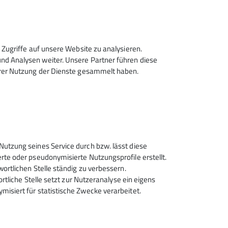
Zugriffe auf unsere Website zu analysieren.
d Analysen weiter. Unsere Partner führen diese
hrer Nutzung der Dienste gesammelt haben.
Sektion Rosenheim des
Nutzung seines Service durch bzw. lässt diese
Deutschen Alpenvereins e.V.
rte oder pseudonymisierte Nutzungsprofile erstellt.
wortlichen Stelle ständig zu verbessern.
Von-der-Tann-Str. 1 a
ortliche Stelle setzt zur Nutzeranalyse ein eigens
83022 Rosenheim
isiert für statistische Zwecke verarbeitet.
Telefon +4980312716030