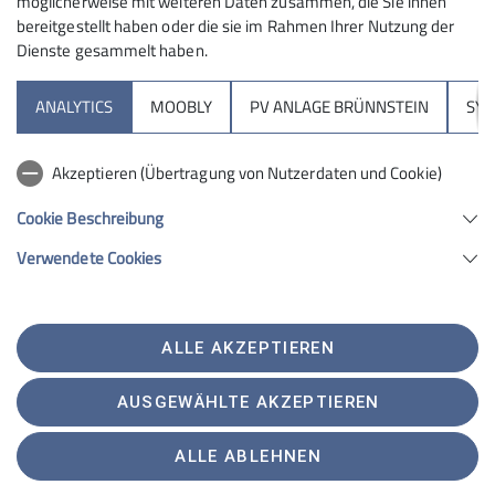
möglicherweise mit weiteren Daten zusammen, die Sie ihnen
bereitgestellt haben oder die sie im Rahmen Ihrer Nutzung der
Dienste gesammelt haben.
Sektion
ANALYTICS
MOOBLY
PV ANLAGE BRÜNNSTEIN
SY
Brünnsteinhaus
Akzeptieren (Übertragung von Nutzerdaten und Cookie)
Hochrieshütte
Cookie Beschreibung
Verwendete Cookies
Sektion Rosenheim des Deutschen Alpenvereins e.V.
Von-der-Tann-Str. 1 a
83022 Rosenheim
Telefon +4980312716030
ALLE AKZEPTIEREN
Kontakt
AUSGEWÄHLTE AKZEPTIEREN
Satzung
Impressum
Datenschutz
Datenschutz-Einstellungen
ALLE ABLEHNEN
Erklärung zur Barrierefreiheit