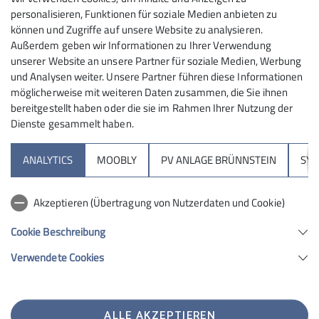
personalisieren, Funktionen für soziale Medien anbieten zu
können und Zugriffe auf unsere Website zu analysieren.
Außerdem geben wir Informationen zu Ihrer Verwendung
unserer Website an unsere Partner für soziale Medien, Werbung
und Analysen weiter. Unsere Partner führen diese Informationen
möglicherweise mit weiteren Daten zusammen, die Sie ihnen
bereitgestellt haben oder die sie im Rahmen Ihrer Nutzung der
Dienste gesammelt haben.
Sektion
ANALYTICS
MOOBLY
PV ANLAGE BRÜNNSTEIN
SY
Brünnsteinhaus
Akzeptieren (Übertragung von Nutzerdaten und Cookie)
Hochrieshütte
Cookie Beschreibung
Verwendete Cookies
Sektion Rosenheim des Deutschen Alpenvereins e.V.
Von-der-Tann-Str. 1 a
83022 Rosenheim
Telefon +4980312716030
ALLE AKZEPTIEREN