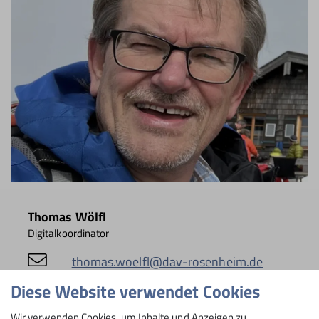
Thomas Wölfl
Digitalkoordinator
thomas.woelfl@dav-rosenheim.de
Diese Website verwendet Cookies
Details
Wir verwenden Cookies, um Inhalte und Anzeigen zu