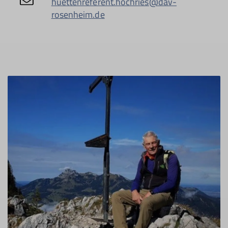
huettenreferent.hochries@dav-
rosenheim.de