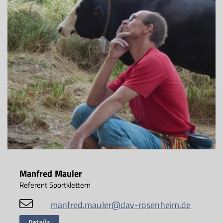
Manfred Mauler
Referent Sportklettern
manfred.mauler@dav-rosenheim.de
Details