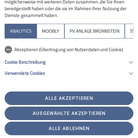
möglicherweise mit weiteren Daten zusammen, die Sie ihnen
bereitgestellt haben oder die sie im Rahmen Ihrer Nutzung der
Dienste gesammelt haben.
Sektion
ANALYTICS
MOOBLY
PV ANLAGE BRÜNNSTEIN
SY
Brünnsteinhaus
Akzeptieren (Übertragung von Nutzerdaten und Cookie)
Hochrieshütte
Cookie Beschreibung
Verwendete Cookies
Sektion Rosenheim des Deutschen Alpenvereins e.V.
Von-der-Tann-Str. 1 a
83022 Rosenheim
Telefon +4980312716030
ALLE AKZEPTIEREN
Kontakt
AUSGEWÄHLTE AKZEPTIEREN
Satzung
Impressum
Datenschutz
Datenschutz-Einstellungen
ALLE ABLEHNEN
Erklärung zur Barrierefreiheit