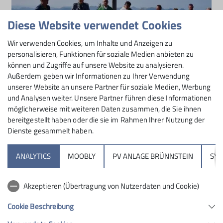
Diese Website verwendet Cookies
Wir verwenden Cookies, um Inhalte und Anzeigen zu
Bergmesse Hochries
personalisieren, Funktionen für soziale Medien anbieten zu
So. 27.09.2026 11:30 Uhr
können und Zugriffe auf unsere Website zu analysieren.
Traditionelle Bergmesse auf dem Gipfel der Hochries
Außerdem geben wir Informationen zu Ihrer Verwendung
unserer Website an unsere Partner für soziale Medien, Werbung
und Analysen weiter. Unsere Partner führen diese Informationen
mehr erfahren
möglicherweise mit weiteren Daten zusammen, die Sie ihnen
bereitgestellt haben oder die sie im Rahmen Ihrer Nutzung der
Dienste gesammelt haben.
Sektion
ANALYTICS
MOOBLY
PV ANLAGE BRÜNNSTEIN
SY
Brünnsteinhaus
Akzeptieren (Übertragung von Nutzerdaten und Cookie)
Hochrieshütte
Cookie Beschreibung