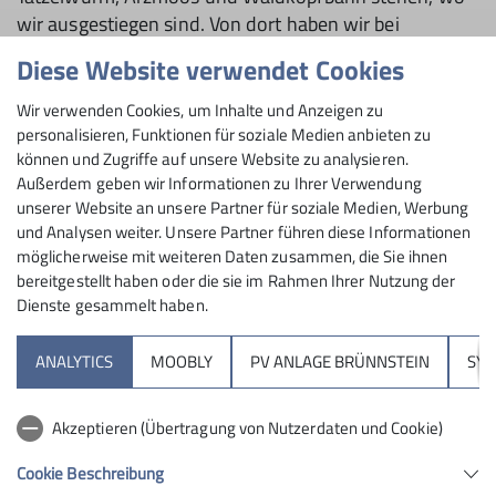
wir ausgestiegen sind. Von dort haben wir bei
Traumwetter eine schöne Rundwanderung über
Diese Website verwendet Cookies
Käserwand und Wildalpjoch gemacht. Um 17:00 gings
dann wieder mit dem Bus zurück nach Brannenburg.
Wir verwenden Cookies, um Inhalte und Anzeigen zu
Dort gibt´s leider keinen direkten Anschluss zum Zug
personalisieren, Funktionen für soziale Medien anbieten zu
können und Zugriffe auf unsere Website zu analysieren.
nach Rosenheim, so dass wir noch die tolle Pizzeria
Außerdem geben wir Informationen zu Ihrer Verwendung
direkt am Bahnhof genossen haben. Die Kinder
unserer Website an unsere Partner für soziale Medien, Werbung
fanden es gut 🙂.
und Analysen weiter. Unsere Partner führen diese Informationen
möglicherweise mit weiteren Daten zusammen, die Sie ihnen
bereitgestellt haben oder die sie im Rahmen Ihrer Nutzung der
Dienste gesammelt haben.
ANALYTICS
MOOBLY
PV ANLAGE BRÜNNSTEIN
SY
Akzeptieren (Übertragung von Nutzerdaten und Cookie)
Cookie Beschreibung