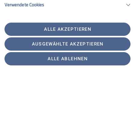
Verwendete Cookies
ALLE AKZEPTIEREN
Neuer Alpenbus X380 von Rosenheim Bahnhof nach
AUSGEWÄHLTE AKZEPTIEREN
Tölz
Diesmal ging es für uns nach Feilnbach, wieder zum
ALLE ABLEHNEN
Wandern. Dabei haben wir den neuen X380
ausprobiert. Der Bus fährt täglich(!) stündlich hin und
zurück. Das X steht für Express, d. h. der Bus bleibt nur
an ein paar Haltestellen stehen. Er startet ab 7:40 Uhr
am Bahnhof Rosenheim, bleibt nochmal bei Bedarf an
der Münchener Str./Aicherpark und in Pang/Cafe Neu
stehen und fährt dann direkt weiter nach Bad
Feilnbach. Wir sind um 09:47 Uhr am Aicherpark
eingestiegen und in 20 Minuten nach Bad Feilnbach
gefahren. Da dies nur 2 Haltestellen sind, handelt es