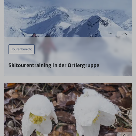
Tourenbericht
Skitourentraining in der Ortlergruppe
mit Robert Jahn
14.04.2022
kurzfristige Verlegung ins Ortlergebiet
mehr erfahren