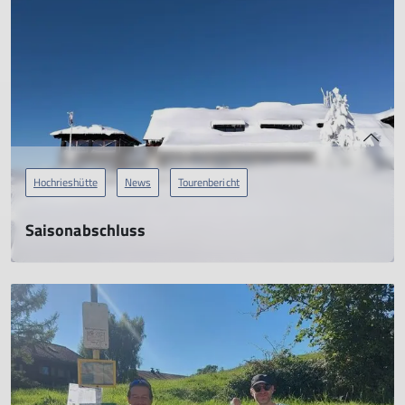
mehr erfahren
Hochrieshütte
News
Tourenbericht
Saisonabschluss
02.12.2023
... perfekter Start in die Wintersaison
mehr erfahren