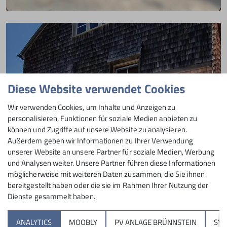
mit Michael Seiß
01.08.2022
Touren auf das Türml und den Großvenediger
mehr erfahren
Diese Website verwendet Cookies
Wir verwenden Cookies, um Inhalte und Anzeigen zu
personalisieren, Funktionen für soziale Medien anbieten zu
können und Zugriffe auf unsere Website zu analysieren.
Mittwoch
News
Tourenbericht
Außerdem geben wir Informationen zu Ihrer Verwendung
unserer Website an unsere Partner für soziale Medien, Werbung
Meilerhütte mit Renate Reil
und Analysen weiter. Unsere Partner führen diese Informationen
möglicherweise mit weiteren Daten zusammen, die Sie ihnen
Übernachtungstour der Mittwochsgruppe
bereitgestellt haben oder die sie im Rahmen Ihrer Nutzung der
17.07.2022
Dienste gesammelt haben.
Andere Themen
mehr erfahren
ANALYTICS
MOOBLY
PV ANLAGE BRÜNNSTEIN
SY