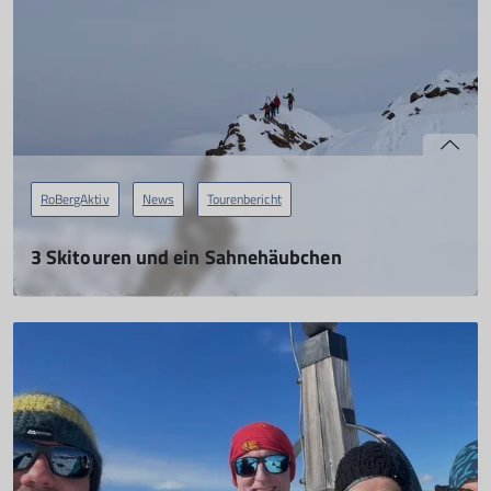
mehr erfahren
RoBergAktiv
News
Tourenbericht
3 Skitouren und ein Sahnehäubchen
15.03.2024
mehr erfahren