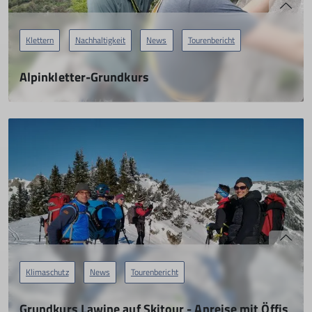
Klettern
Nachhaltigkeit
News
Tourenbericht
Alpinkletter-Grundkurs
leichte Mehrseillängen in Arco
08.05.2023
mehr erfahren
Klimaschutz
News
Tourenbericht
Grundkurs Lawine auf Skitour - Anreise mit Öffis