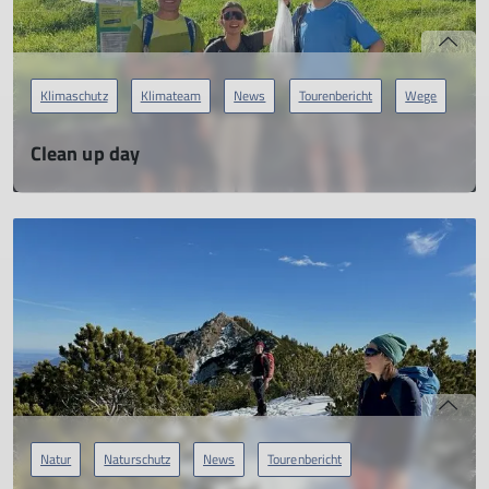
Klimaschutz
Klimateam
News
Tourenbericht
Wege
Clean up day
gemeinsam mit den Trashbusters
20.09.2025
mehr erfahren
Natur
Naturschutz
News
Tourenbericht