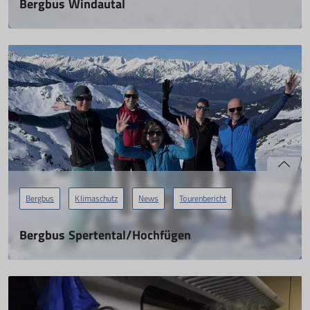
Bergbus Windautal
04.02.2024
mehr erfahren
Bergbus
Klimaschutz
News
Tourenbericht
Bergbus Spertental/Hochfügen
28.01.2024
mehr erfahren