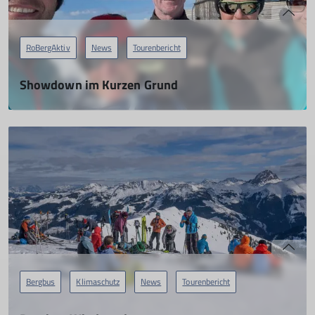
RoBergAktiv
News
Tourenbericht
Showdown im Kurzen Grund
02.03.2024
mehr erfahren
Bergbus
Klimaschutz
News
Tourenbericht