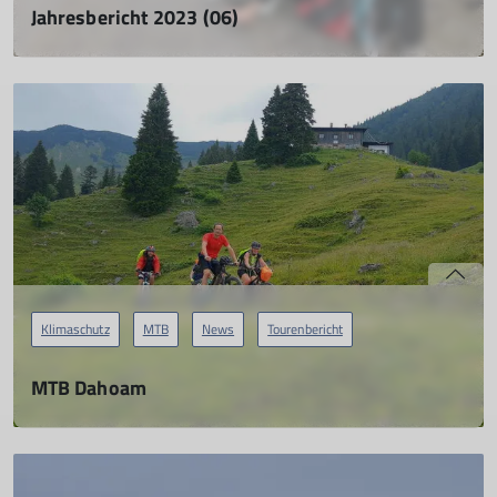
Jahresbericht 2023 (06)
Tourenreferat
01.04.2024
mehr erfahren
Klimaschutz
MTB
News
Tourenbericht
MTB Dahoam
02.07.2023
Von Rosenheim nach Berchtesgaden