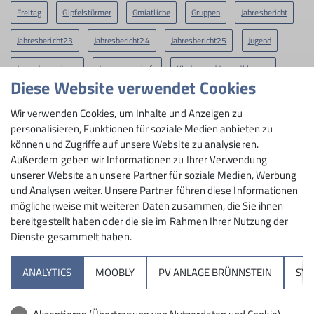
Freitag
Gipfelstürmer
Gmiatliche
Gruppen
Jahresbericht
Jahresbericht23
Jahresbericht24
Jahresbericht25
Jugend
Jugendausschuss
Jungmannschaft
KInder- und Jugendklettern
Diese Website verwendet Cookies
Klettergruppen
Kletterhalle
Klettern
Klimaschutz
Wir verwenden Cookies, um Inhalte und Anzeigen zu
Midlifes
Mittwoch
News
ROpies
RoBergAktiv
personalisieren, Funktionen für soziale Medien anbieten zu
können und Zugriffe auf unsere Website zu analysieren.
Rock&Bloc
SO-Gruppen
STG
Skimo
Slackline
Außerdem geben wir Informationen zu Ihrer Verwendung
unserer Website an unsere Partner für soziale Medien, Werbung
Tourenbericht
Wandertreff Veronika
Wettkampf R&B
und Analysen weiter. Unsere Partner führen diese Informationen
möglicherweise mit weiteren Daten zusammen, die Sie ihnen
bereitgestellt haben oder die sie im Rahmen Ihrer Nutzung der
Dienste gesammelt haben.
Sektion
ANALYTICS
MOOBLY
PV ANLAGE BRÜNNSTEIN
SY
Brünnsteinhaus