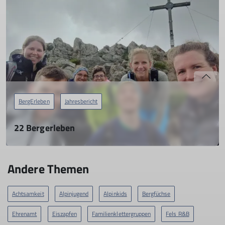
mehr erfahren
BergErleben
Jahresbericht
22 Bergerleben
Eine Gruppe für 25- bis 40-jährige
28.02.2023
Andere Themen
mehr erfahren
Achtsamkeit
Alpinjugend
Alpinkids
Bergfüchse
Ehrenamt
Eiszapfen
Familienklettergruppen
Fels R&B