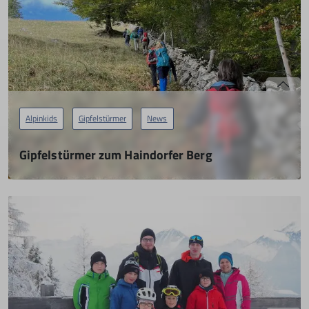
Alpinkids
Gipfelstürmer
News
Gipfelstürmer zum Haindorfer Berg
22.10.2023
mehr erfahren