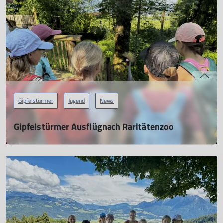
mehr erfahren
Gipfelstürmer
Jugend
News
Gipfelstürmer Ausflügnach Raritätenzoo
27.07.2024
mehr erfahren