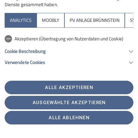
Dienste gesammelt haben.
Klettern
Klimaschutz
Midlifes
Mittwoch
News
ANALYTICS
MOOBLY
PV ANLAGE BRÜNNSTEIN
SY
ROpies
RoBergAktiv
Rock&Bloc
SO-Gruppen
STG
Skimo
Slackline
Tourenbericht
Wandertreff Veronika
Akzeptieren (Übertragung von Nutzerdaten und Cookie)
Wettkampf R&B
Cookie Beschreibung
Verwendete Cookies
Sektion
ALLE AKZEPTIEREN
Brünnsteinhaus
AUSGEWÄHLTE AKZEPTIEREN
Hochrieshütte
ALLE ABLEHNEN
Sektion Rosenheim des Deutschen Alpenvereins e.V.