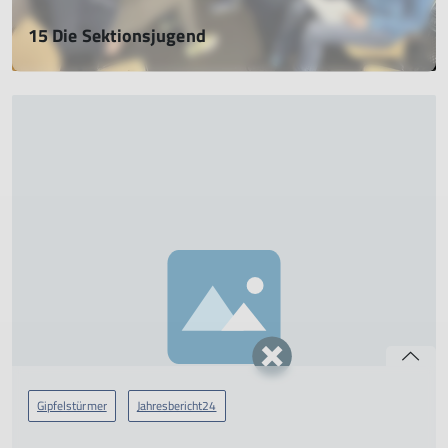
15 Die Sektionsjugend
Der Jugendreferent berichtet!
28.02.2023
mehr erfahren
Gipfelstürmer
Jahresbericht24