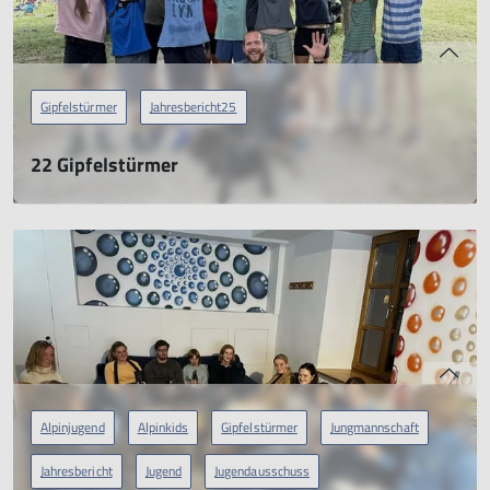
Gipfelstürmer
Jahresbericht25
22 Gipfelstürmer
Jahresbericht 2025
21.04.2026
mehr erfahren
Alpinjugend
Alpinkids
Gipfelstürmer
Jungmannschaft
Jahresbericht
Jugend
Jugendausschuss