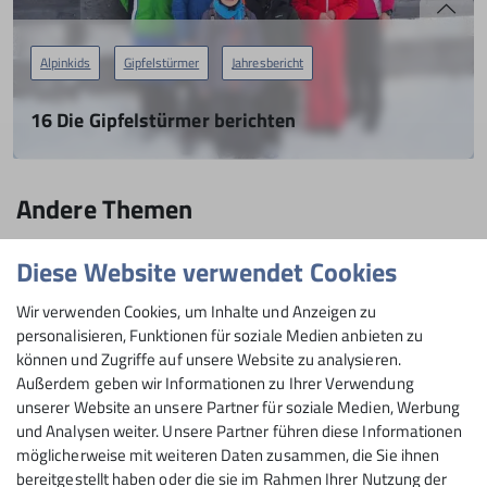
Alpinkids
Gipfelstürmer
Jahresbericht
16 Die Gipfelstürmer berichten
8 - 12+ Jahre
28.02.2023
Andere Themen
mehr erfahren
Achtsamkeit
Alpinjugend
Alpinkids
BergErleben
Diese Website verwendet Cookies
Bergfüchse
Ehrenamt
Eiszapfen
Familienklettergruppen
Wir verwenden Cookies, um Inhalte und Anzeigen zu
personalisieren, Funktionen für soziale Medien anbieten zu
Fels R&B
Freitag
Gipfelstürmer
Gmiatliche
Gruppen
können und Zugriffe auf unsere Website zu analysieren.
Außerdem geben wir Informationen zu Ihrer Verwendung
Jahresbericht
Jahresbericht23
Jahresbericht24
unserer Website an unsere Partner für soziale Medien, Werbung
und Analysen weiter. Unsere Partner führen diese Informationen
Jahresbericht25
Jugend
Jugendausschuss
Jungmannschaft
möglicherweise mit weiteren Daten zusammen, die Sie ihnen
bereitgestellt haben oder die sie im Rahmen Ihrer Nutzung der
KInder- und Jugendklettern
Klettergruppen
Kletterhalle