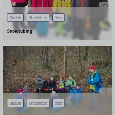
Alpinkids
Gipfelstürmer
News
Snowtubing
12.02.2023
Snowtuben der Gipfelstürmer in Kössen!
mehr erfahren
Alpinkids
Gipfelstürmer
News