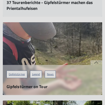
37 Tourenberichte - Gipfelstürmer machen das
Prientalhufeisen
22.04.2025
mehr erfahren
Gipfelstürmer
Jugend
News
Gipfelstürmer on Tour
Ein Tag voller Abenteuer
22.03.2025