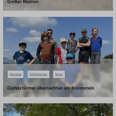
Großer Madron
Die Gipfelstürmer unterwegs
18.03.2023
mehr erfahren
Alpinkids
Gipfelstürmer
News
Gipfelstürmer übernachten am Brünnstein
27.05.2023
mehr erfahren