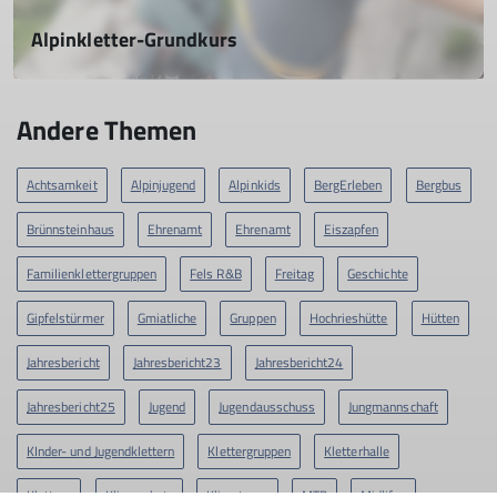
Alpinkletter-Grundkurs
leichte Mehrseillängen in Arco
08.05.2023
Andere Themen
mehr erfahren
Achtsamkeit
Alpinjugend
Alpinkids
BergErleben
Bergbus
Brünnsteinhaus
Ehrenamt
Ehrenamt
Eiszapfen
Familienklettergruppen
Fels R&B
Freitag
Geschichte
Gipfelstürmer
Gmiatliche
Gruppen
Hochrieshütte
Hütten
Jahresbericht
Jahresbericht23
Jahresbericht24
Jahresbericht25
Jugend
Jugendausschuss
Jungmannschaft
KInder- und Jugendklettern
Klettergruppen
Kletterhalle
Klettern
Klimaschutz
Klimateam
MTB
Midlifes