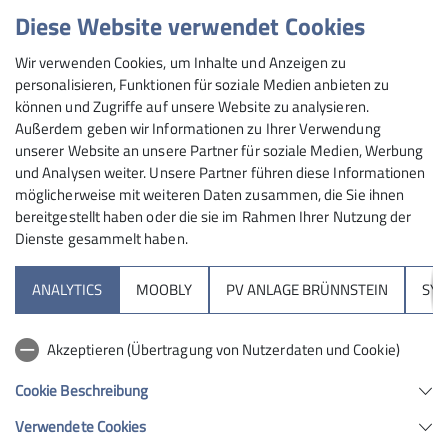
Diese Website verwendet Cookies
Mittwoch
Nachhaltigkeit
Nachruf
Natur
Naturschutz
Wir verwenden Cookies, um Inhalte und Anzeigen zu
News
ROpies
RoBergAktiv
Rock&Bloc
SO-Gruppen
personalisieren, Funktionen für soziale Medien anbieten zu
können und Zugriffe auf unsere Website zu analysieren.
Sektionsleben
Slackline
Tourenbericht
TrainerIntern
Außerdem geben wir Informationen zu Ihrer Verwendung
unserer Website an unsere Partner für soziale Medien, Werbung
Wandertreff Veronika
Wege
Wettkampf R&B
und Analysen weiter. Unsere Partner führen diese Informationen
möglicherweise mit weiteren Daten zusammen, die Sie ihnen
bereitgestellt haben oder die sie im Rahmen Ihrer Nutzung der
Dienste gesammelt haben.
Sektion
ANALYTICS
MOOBLY
PV ANLAGE BRÜNNSTEIN
SY
Brünnsteinhaus
Akzeptieren (Übertragung von Nutzerdaten und Cookie)
Hochrieshütte
Cookie Beschreibung
Verwendete Cookies
Sektion Rosenheim des Deutschen Alpenvereins e.V.