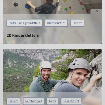
KInder- und Jugendklettern
Jahresbericht25
Klettern
20 Kinderklettern
Jahresbericht 2025
21.04.2026
mehr erfahren
Klettern
Nachhaltigkeit
News
Tourenbericht