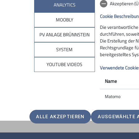
Akzeptieren (
ANALYTICS
Cookie Beschreibun
MOOBLY
Die verantwortliche
Sektion
Brün
durchführen, soweit
PV ANLAGE BRÜNNSTEIN
Die Erstellung der N
Rechtsgrundlage für 
Geschäftsstelle
Hüttentar
SYSTEM
bereitgestelltes Sy
Mitglied werden
Online-Re
Ehrenamt
Unterkunf
YOUTUBE VIDEOS
Verwendete Cookie
Spenden
Kontakt
Name
Matomo
ALLE AKZEPTIEREN
AUSGEWÄHLTE 