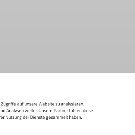
lienklettergruppen
Fels R&B
Freitag
Geschichte
cht25
Jugend
Jugendausschuss
Jungmannschaft
Zugriffe auf unsere Website zu analysieren.
d Analysen weiter. Unsere Partner führen diese
Nachhaltigkeit
Nachruf
Natur
Naturschutz
hrer Nutzung der Dienste gesammelt haben.
rtreff Veronika
Wege
Wettkampf R&B