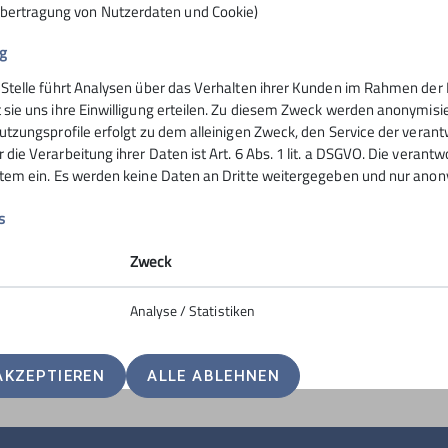
Übertragung von Nutzerdaten und Cookie)
g
 Stelle führt Analysen über das Verhalten ihrer Kunden im Rahmen der 
nsteinhaus
Hochrieshütte
 sie uns ihre Einwilligung erteilen. Zu diesem Zweck werden anonymisie
utzungsprofile erfolgt zu dem alleinigen Zweck, den Service der verant
die Verarbeitung ihrer Daten ist Art. 6 Abs. 1 lit. a DSGVO. Die verantw
ife
Hüttentarife
stem ein. Es werden keine Daten an Dritte weitergegeben und nur anonym
servierung
Reservierung - Buchung
t
Kontakt
s
Hochriesbahn
Zweck
Analyse / Statistiken
AKZEPTIEREN
ALLE ABLEHNEN