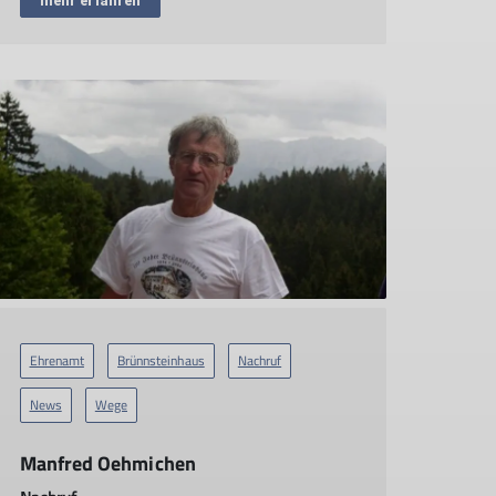
mehr erfahren
Ehrenamt
Brünnsteinhaus
Nachruf
News
Wege
Manfred Oehmichen