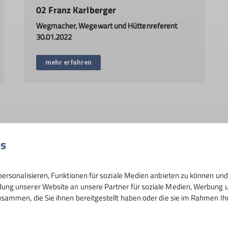
02 Franz Karlberger
Wegmacher, Wegewart und Hüttenreferent
30.01.2022
mehr erfahren
es
Bergbus
Brünnsteinhaus
Ehrenamt
Ehrenamt
Eiszapfen
Fami
Hütten
Jahresbericht
Jahresbericht23
Jahresbericht24
Jahresberi
ersonalisieren, Funktionen für soziale Medien anbieten zu können und 
ng unserer Website an unsere Partner für soziale Medien, Werbung un
Klettern
Klimaschutz
Klimateam
MTB
Midlifes
Mittwoch
sammen, die Sie ihnen bereitgestellt haben oder die sie im Rahmen I
ppen
Sektionsleben
Slackline
Tourenbericht
TrainerIntern
Wande