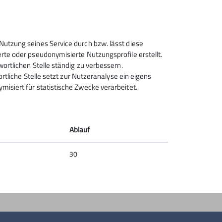
Sektion Rosenheim des
Nutzung seines Service durch bzw. lässt diese
Deutschen Alpenvereins e.V.
rte oder pseudonymisierte Nutzungsprofile erstellt.
wortlichen Stelle ständig zu verbessern.
Von-der-Tann-Str. 1 a
ortliche Stelle setzt zur Nutzeranalyse ein eigens
83022 Rosenheim
isiert für statistische Zwecke verarbeitet.
Telefon +4980312716030
Kontakt
Ablauf
30