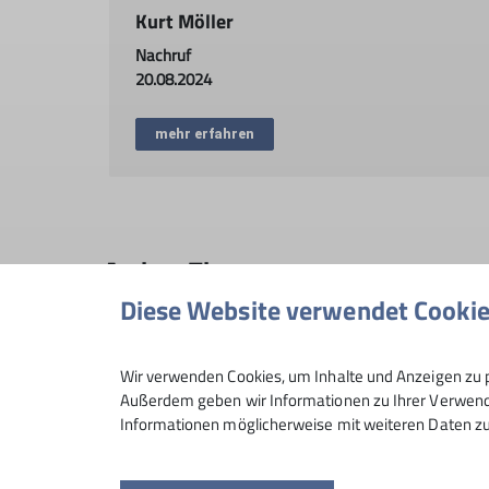
Kurt Möller
Nachruf
20.08.2024
mehr erfahren
Andere Themen
Diese Website verwendet Cooki
Achtsamkeit
Alpinjugend
Alpinkids
BergErleben
Gipfelstürmer
Gmiatliche
Gruppen
Hochrieshütte
Wir verwenden Cookies, um Inhalte und Anzeigen zu p
Außerdem geben wir Informationen zu Ihrer Verwendu
KInder- und Jugendklettern
Klettergruppen
Kletterhalle
Informationen möglicherweise mit weiteren Daten zu
News
ROpies
RoBergAktiv
Rock&Bloc
SO-Gru