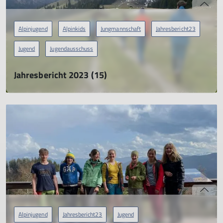
Alpinjugend
Alpinkids
Jungmannschaft
Jahresbericht23
Jugend
Jugendausschuss
Jahresbericht 2023 (15)
Jugendreferent
01.04.2024
mehr erfahren
Alpinjugend
Jahresbericht23
Jugend