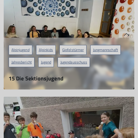
mehr erfahren
Alpinjugend
Alpinkids
Gipfelstürmer
Jungmannschaft
Jahresbericht
Jugend
Jugendausschuss
15 Die Sektionsjugend
Der Jugendreferent berichtet!
28.02.2023
mehr erfahren