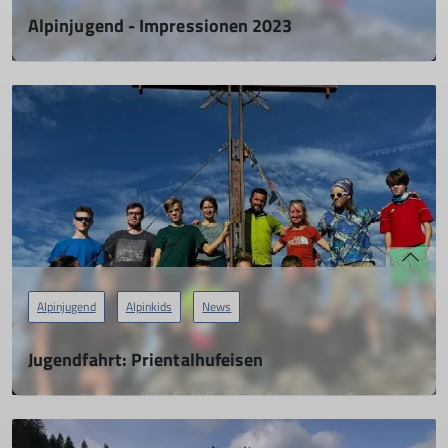
Alpinjugend - Impressionen 2023
16.11.2023
mehr erfahren
Alpinjugend
Alpinkids
News
Jugendfahrt: Prientalhufeisen
29.10.2022
Perfektes Herbstwetter und ein erlebnisreiches Wochenende