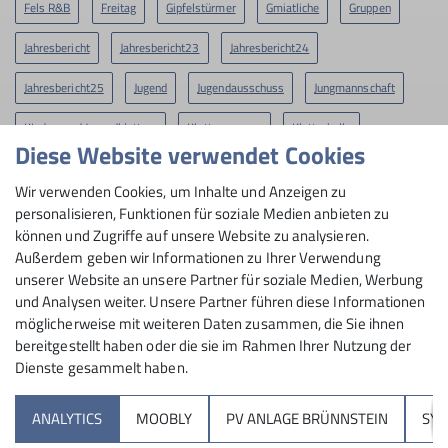
Fels R&B
Freitag
Gipfelstürmer
Gmiatliche
Gruppen
Jahresbericht
Jahresbericht23
Jahresbericht24
Jahresbericht25
Jugend
Jugendausschuss
Jungmannschaft
KInder- und Jugendklettern
Klettergruppen
Kletterhalle
Diese Website verwendet Cookies
Klettern
Klimaschutz
Midlifes
Mittwoch
News
Wir verwenden Cookies, um Inhalte und Anzeigen zu
ROpies
RoBergAktiv
Rock&Bloc
SO-Gruppen
STG
personalisieren, Funktionen für soziale Medien anbieten zu
können und Zugriffe auf unsere Website zu analysieren.
Skimo
Slackline
Tourenbericht
Wandertreff Veronika
Außerdem geben wir Informationen zu Ihrer Verwendung
unserer Website an unsere Partner für soziale Medien, Werbung
Wettkampf R&B
und Analysen weiter. Unsere Partner führen diese Informationen
möglicherweise mit weiteren Daten zusammen, die Sie ihnen
bereitgestellt haben oder die sie im Rahmen Ihrer Nutzung der
Dienste gesammelt haben.
Sektion
ANALYTICS
MOOBLY
PV ANLAGE BRÜNNSTEIN
SY
Brünnsteinhaus