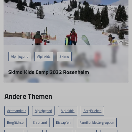
mehr erfahren
Alpinjugend
Alpinkids
Skimo
Skimo Kids Camp 2022 Rosenheim
19.02.2022
19 begeisterte Skimo-Kids machen Sudelfeld unsicher!
Andere Themen
mehr erfahren
Achtsamkeit
Alpinjugend
Alpinkids
BergErleben
Bergfüchse
Ehrenamt
Eiszapfen
Familienklettergruppen