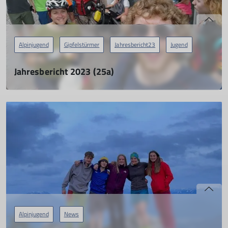
Alpinjugend
Gipfelstürmer
Jahresbericht23
Jugend
Jahresbericht 2023 (25a)
Ausfahrt der Jugend zum Gardasee
01.04.2024
mehr erfahren
Alpinjugend
News