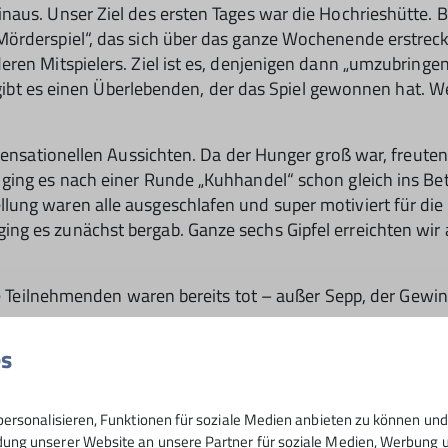
aus. Unser Ziel des ersten Tages war die Hochrieshütte. Be
örderspiel“, das sich über das ganze Wochenende erstrecke
ren Mitspielers. Ziel ist es, denjenigen dann „umzubringe
e gibt es einen Überlebenden, der das Spiel gewonnen hat. 
sensationellen Aussichten. Da der Hunger groß war, freuten
 ging es nach einer Runde „Kuhhandel“ schon gleich ins B
lung waren alle ausgeschlafen und super motiviert für di
ng es zunächst bergab. Ganze sechs Gipfel erreichten wir
lle Teilnehmenden waren bereits tot – außer Sepp, der Gewi
es
 bereits eine große Portion Gemüse-Lasagne auf uns. Da
nde dritte Etappe planen. Dabei wurden ihnen folgende Auf
ersonalisieren, Funktionen für soziale Medien anbieten zu können und 
ng unserer Website an unsere Partner für soziale Medien, Werbung un