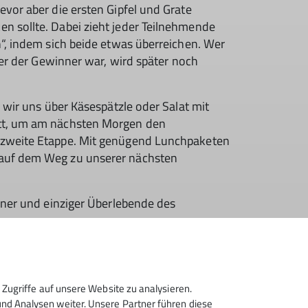
vor aber die ersten Gipfel und Grate
n sollte. Dabei zieht jeder Teilnehmende
n“, indem sich beide etwas überreichen. Wer
Wer der Gewinner war, wird später noch
 wir uns über Käsespätzle oder Salat mit
ett, um am nächsten Morgen den
e zweite Etappe. Mit genügend Lunchpaketen
 auf dem Weg zu unserer nächsten
nner und einziger Überlebende des
nach stand Tourenplanung auf dem Programm.
gaben bzw. Fragen zur Planung gestellt.
Zugriffe auf unsere Website zu analysieren.
d Analysen weiter. Unsere Partner führen diese