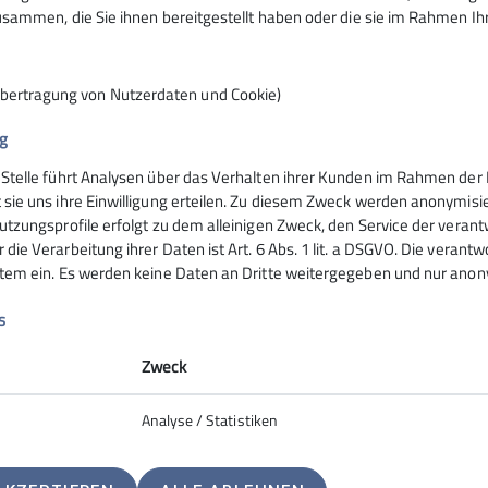
ind?
sammen, die Sie ihnen bereitgestellt haben oder die sie im Rahmen I
e dauern die Pausen?
ein?
r? Uhrzeit? Dunkelheit bedenken?
Übertragung von Nutzerdaten und Cookie)
ichtung Sachrang, wo einige aus der Gruppe in die sog. „La
g
s sie etwas Wichtiges auf der Hütte vergessen hatten. Was
 Stelle führt Analysen über das Verhalten ihrer Kunden im Rahmen der 
 auf einen ausgesprochen klugen Deal ein. Während wir all
 sie uns ihre Einwilligung erteilen. Zu diesem Zweck werden anonymisie
utzungsprofile erfolgt zu dem alleinigen Zweck, den Service der verant
ie Vorfreude auf die Freigetränke auf der Priener Hütte war
die Verarbeitung ihrer Daten ist Art. 6 Abs. 1 lit. a DSGVO. Die verantw
der unterhalb der Priener Hütte thront.
stem ein. Es werden keine Daten an Dritte weitergegeben und nur anonym
Nacht – ein 3-Gänge-Menü wird es geben! So war es auch, d
s
damit schon unser letzter Abend der Tour an und wir konnt
Zweck
 einmal in sich. Zunächst ging es nämlich bergauf Richtung
Analyse / Statistiken
e Kids waren noch so motiviert, dass sie sogar den Haup
ientalhufeisentour!