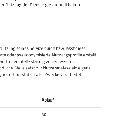
hrer Nutzung der Dienste gesammelt haben.
cka“ hüpften. Ein Teilnehmer sowie Franzi,
 also tun?
Nutzung seines Service durch bzw. lässt diese
e Richtung Schreckalm wanderten, holte er uns
rte oder pseudonymisierte Nutzungsprofile erstellt.
wortlichen Stelle ständig zu verbessern.
 bei ihm groß. Nachdem wir zeitlich gut im
ortliche Stelle setzt zur Nutzeranalyse ein eigens
isiert für statistische Zwecke verarbeitet.
ass wir auf der Priener Hütte ein 3-Gänge-
en ihn mit Gitarre und Gesang am Lagerfeuer
Ablauf
 Weitlanerkopf, dann wieder bergab und wieder
30
tgipfel der Kampenwand mit Bravour