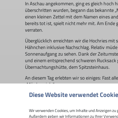
In Aschau angekommen, ging es gleich hoch hin
überschritten wurden, begann das bekannte „M
einen kleinen Zettel mit dem Namen eines ande
bereits tot ist, spielt nicht mehr mit. Am End
verraten.
Überglücklich erreichten wir die Hochries mit 
Hähnchen inklusive Nachschlag. Relativ müde
Sonnenaufgang zu sehen. Dank der Zeitumstel
und einem entsprechend schweren Rucksack gi
Übernachtungshütte, dem Spitzsteinhaus.
An diesem Tag erlebten wir so einiges: Fast a
„Mörderspiels“.
Diese Website verwendet Cooki
Auf der Spitzsteinhütte angekommen wartete
In zwei Gruppen mussten die Kids die anstehe
Wir verwenden Cookies, um Inhalte und Anzeigen zu p
- Wann gehen wir los?
Außerdem geben wir Informationen zu Ihrer Verwendu