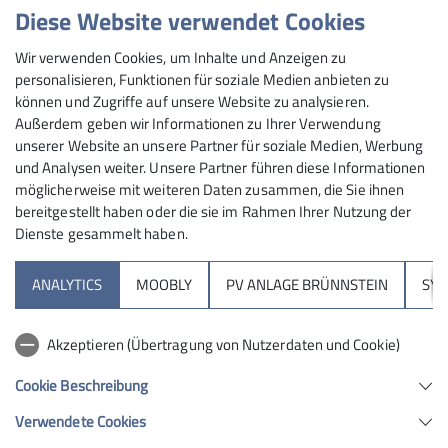
Diese Website verwendet Cookies
Klettergruppen
Kletterhalle
Klettern
Klimaschutz
Wir verwenden Cookies, um Inhalte und Anzeigen zu
Midlifes
Mittwoch
News
ROpies
RoBergAktiv
personalisieren, Funktionen für soziale Medien anbieten zu
können und Zugriffe auf unsere Website zu analysieren.
Rock&Bloc
SO-Gruppen
STG
Skimo
Slackline
Außerdem geben wir Informationen zu Ihrer Verwendung
unserer Website an unsere Partner für soziale Medien, Werbung
Tourenbericht
Wandertreff Veronika
Wettkampf R&B
und Analysen weiter. Unsere Partner führen diese Informationen
möglicherweise mit weiteren Daten zusammen, die Sie ihnen
bereitgestellt haben oder die sie im Rahmen Ihrer Nutzung der
Dienste gesammelt haben.
Sektion
ANALYTICS
MOOBLY
PV ANLAGE BRÜNNSTEIN
SY
Brünnsteinhaus
Akzeptieren (Übertragung von Nutzerdaten und Cookie)
Hochrieshütte
Cookie Beschreibung
Verwendete Cookies
Sektion Rosenheim des Deutschen Alpenvereins e.V.