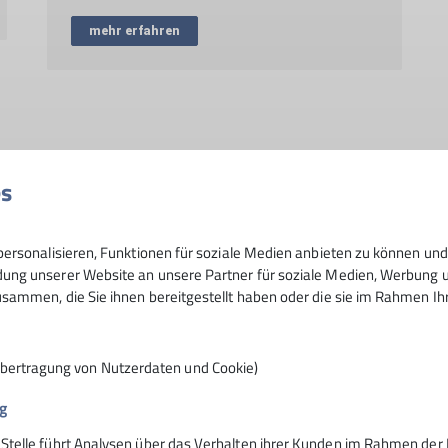
mehr erfahren
es
Bergbus
Brünnsteinhaus
Ehrenamt
Ehrenamt
Eiszapfen
Fami
Hütten
Jahresbericht
Jahresbericht23
Jahresbericht24
Jahresberi
ersonalisieren, Funktionen für soziale Medien anbieten zu können und 
ng unserer Website an unsere Partner für soziale Medien, Werbung un
Klettern
Klimaschutz
Klimateam
MTB
Midlifes
Mittwoch
sammen, die Sie ihnen bereitgestellt haben oder die sie im Rahmen I
ppen
Sektionsleben
Slackline
Tourenbericht
TrainerIntern
Wande
Übertragung von Nutzerdaten und Cookie)
g
 Stelle führt Analysen über das Verhalten ihrer Kunden im Rahmen der 