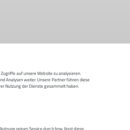
lienklettergruppen
Fels R&B
Freitag
Geschichte
cht25
Jugend
Jugendausschuss
Jungmannschaft
Zugriffe auf unsere Website zu analysieren.
d Analysen weiter. Unsere Partner führen diese
Nachhaltigkeit
Nachruf
Natur
Naturschutz
hrer Nutzung der Dienste gesammelt haben.
rtreff Veronika
Wege
Wettkampf R&B
Sektion Rosenheim des
Nutzung seines Service durch bzw. lässt diese