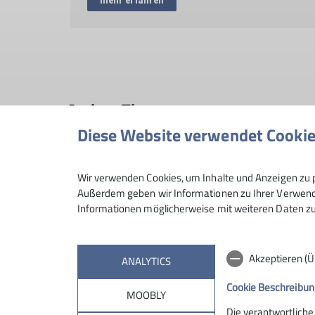
mehr erfahren
Andere Themen
Diese Website verwendet Cooki
Achtsamkeit
Alpinjugend
Alpinkids
BergErleben
Gipfelstürmer
Gmiatliche
Gruppen
Hochrieshütte
Wir verwenden Cookies, um Inhalte und Anzeigen zu p
Außerdem geben wir Informationen zu Ihrer Verwendu
KInder- und Jugendklettern
Klettergruppen
Kletterhalle
Informationen möglicherweise mit weiteren Daten zu
News
ROpies
RoBergAktiv
Rock&Bloc
SO-Gru
Akzeptieren (
ANALYTICS
Cookie Beschreibun
MOOBLY
Die verantwortliche