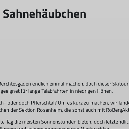
in Sahnehäubchen
in Berchtesgaden endlich einmal machen, doch dieser Skitou
geeignet für lange Talabfahrten in niedrigen Höhen.
sch- oder doch Pflerschtal? Um es kurz zu machen, wir land
chen der Sektion Rosenheim, die sonst auch mit RoBergAkt
itte Tag die meisten Sonnenstunden bieten, doch letztendli
llungen und keinem nennenswerten Niederschlag.