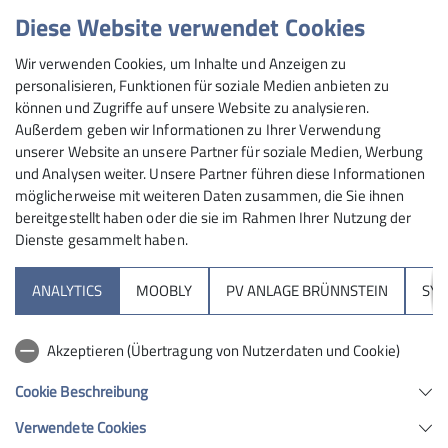
9562"
Diese Website verwendet Cookies
Wir verwenden Cookies, um Inhalte und Anzeigen zu
personalisieren, Funktionen für soziale Medien anbieten zu
Mmh, er geht nicht auf Skitour, er fährt nicht, er staut
können und Zugriffe auf unsere Website zu analysieren.
nicht - er reist! Das klingt nach Qualität. Steht ja schon
Außerdem geben wir Informationen zu Ihrer Verwendung
in der ersten Message, „mit Geduld und Gelassenheit“.
unserer Website an unsere Partner für soziale Medien, Werbung
Aber fast 2 Stunden, um dann eine Skitour am
und Analysen weiter. Unsere Partner führen diese Informationen
möglicherweise mit weiteren Daten zusammen, die Sie ihnen
Spitzingsee zu machen. Steht das wirklich dafür? Aber,
bereitgestellt haben oder die sie im Rahmen Ihrer Nutzung der
ich bin interessiert. Mach mich selbst nochmal schlau.
Dienste gesammelt haben.
Es gibt ja jetzt auch den Skibus von Rosenheim zum
Sudelfeld. Braucht auch 1:15 h, wäre aber vor der
ANALYTICS
MOOBLY
PV ANLAGE BRÜNNSTEIN
SY
Haustür.
Wir telefonieren. Schließlich sind ja auch
Akzeptieren (Übertragung von Nutzerdaten und Cookie)
Neuschneemenge, Höhenlage, Altschneeunterlage
keine unwichtigen Faktoren. Und sie sprechen für das
Cookie Beschreibung
Spitzinggebiet. OK – überredet. Ich lasse mich darauf
Verwendete Cookies
ein – wir reisen an den Spitzingsee mit