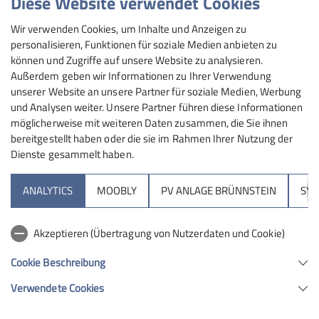
Diese Website verwendet Cookies
gelaunt marschierten wir auf einem Steig und konnten
die schöne Aussicht auf die zurückliegende Hütte mit
Wir verwenden Cookies, um Inhalte und Anzeigen zu
dem Bergsee und die umgebenden Berge genießen.
personalisieren, Funktionen für soziale Medien anbieten zu
können und Zugriffe auf unsere Website zu analysieren.
Als der Steig steiler wurde, erleichterten Eisenketten
Außerdem geben wir Informationen zu Ihrer Verwendung
den Aufstieg. Bei dem aufkommenden Regen und
unserer Website an unsere Partner für soziale Medien, Werbung
kaltem Wind wurde die Kletterei aber anspruchsvoller.
und Analysen weiter. Unsere Partner führen diese Informationen
Leider hatten wir am höchsten Punkt der Tour, der
möglicherweise mit weiteren Daten zusammen, die Sie ihnen
Scharte Veľka Svišťovká (2040m) eiskalten Wind,
bereitgestellt haben oder die sie im Rahmen Ihrer Nutzung der
Schneeregen und Nebel, der die Sicht vereitelte. Beim
Dienste gesammelt haben.
Abstieg ließ der Niederschlag nach und die Wolken
lockerten auf. Ein Observatorium am See kam zum
ANALYTICS
MOOBLY
PV ANLAGE BRÜNNSTEIN
SY
Vorschein und ein Regenbogen verzauberte den Blick
ins Skalnatá dolina (Steinbachtal). Die auf dem
Akzeptieren (Übertragung von Nutzerdaten und Cookie)
Wanderweg liegende Berghütte Skalnatá chata war
eine zwar kleine, aber umso gemütlichere
Cookie Beschreibung
Schutzhütte, um unsere durchnässten
Verwendete Cookies
Kleidungsstücke zu trocknen und um Hunger und
Durst zu stillen. Nachdem wir wieder aufgewärmt