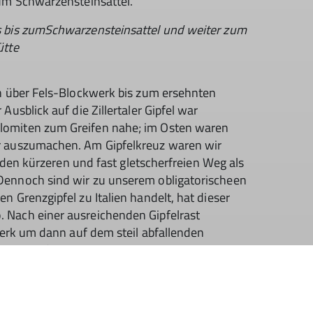
zum Schwarzensteinsattel.
s bis zumSchwarzensteinsattel und weiter zum
ütte
en über Fels-Blockwerk bis zum ersehnten
usblick auf die Zillertaler Gipfel war
lomiten zum Greifen nahe; im Osten waren
r auszumachen. Am Gipfelkreuz waren wir
n den kürzeren und fast gletscherfreien Weg als
Dennoch sind wir zu unserem obligatorischeen
 Grenzgipfel zu Italien handelt, hat dieser
 Nach einer ausreichenden Gipfelrast
kwerk um dann auf dem steil abfallenden
 neuen Rifugio Sasso Nero
ser futuristische Bau beeindruckte durch
noramafenstern. Zielstrebig nahmen wir an
 Gelüste nach Süßem zu stillen. Danach