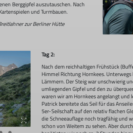
egenen Berggipfel auszutauschen. Nach
Kartenspielen und Turmbauen.
reitlahner zur Berliner Hütte
Tag 2:
Nach dem reichhaltigen Frühstück (Buff
Himmel Richtung Hornkees. Unterwegs b
Lämmern. Der Steig war unschwierig und
umliegenden Gipfel und den zu überquer
waren wir am Hornkees angelangt und leg
Patrick bereitete das Seil für das Anseile
5er-Seilschaft auf den relativ flachen Gle
die Schneeauflage noch tragfähig und w
schon von Weitem zu sehen. Aber durch