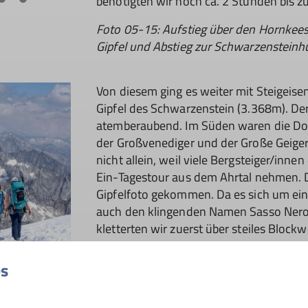
benötigten wir noch ca. 2 Stunden bis 
Foto 05-15: Aufstieg über den Hornkee
Gipfel und Abstieg zur Schwarzensteinh
Von diesem ging es weiter mit Steigeis
Gipfel des Schwarzenstein (3.368m). Der A
atemberaubend. Im Süden waren die Do
der Großvenediger und der Große Geige
nicht allein, weil viele Bergsteiger/inne
Ein-Tagestour aus dem Ahrtal nehmen. 
Gipfelfoto gekommen. Da es sich um einen
auch den klingenden Namen Sasso Nero.
kletterten wir zuerst über steiles Bloc
Gletscher, um nach einer Stunde an der
(Schwarzensteinhütte) anzukommen. Die
es
seine großen, hellen Räume und den Pa
einem Tisch Platz um den Durst und die