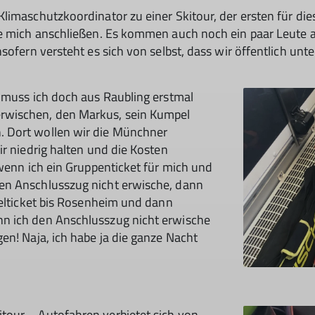
limaschutzkoordinator zu einer Skitour, der ersten für die
te mich anschließen. Es kommen auch noch ein paar Leute a
sofern versteht es sich von selbst, dass wir öffentlich unt
 muss ich doch aus Raubling erstmal
rwischen, den Markus, sein Kumpel
 Dort wollen wir die Münchner
ir niedrig halten und die Kosten
 wenn ich ein Gruppenticket für mich und
en Anschlusszug nicht erwische, dann
zelticket bis Rosenheim und dann
n ich den Anschlusszug nicht erwische
en! Naja, ich habe ja die ganze Nacht
tour – Autofahren verbietet sich von