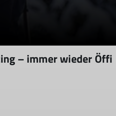
ing – immer wieder Öffi
© Markus Stadler
© Christoph Schnurr
© Christoph Schnurr