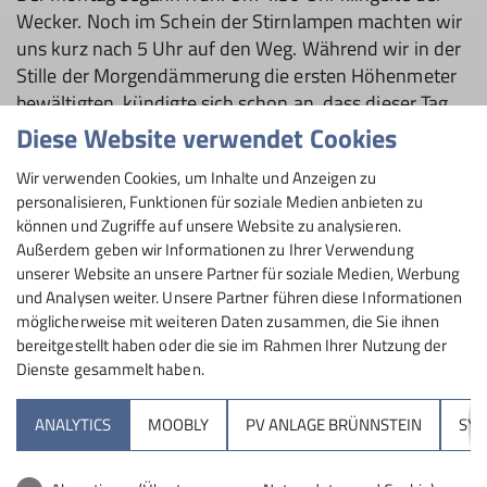
Wecker. Noch im Schein der Stirnlampen machten wir
uns kurz nach 5 Uhr auf den Weg. Während wir in der
Stille der Morgendämmerung die ersten Höhenmeter
bewältigten, kündigte sich schon an, dass dieser Tag
ein besonderes Erlebnis werden würde. Oben am
Diese Website verwendet Cookies
Hocheck (2.651 m) wurden wir mit einem
Wir verwenden Cookies, um Inhalte und Anzeigen zu
eindrucksvollen Sonnenaufgang belohnt: Der Himmel
personalisieren, Funktionen für soziale Medien anbieten zu
färbte sich in sanften Rottönen, und die umliegenden
können und Zugriffe auf unsere Website zu analysieren.
Gipfel tauchten langsam aus der Dunkelheit auf – ein
Außerdem geben wir Informationen zu Ihrer Verwendung
Moment, der die Anstrengungen des frühen
unserer Website an unsere Partner für soziale Medien, Werbung
Aufstehens mehr als rechtfertigte.
und Analysen weiter. Unsere Partner führen diese Informationen
möglicherweise mit weiteren Daten zusammen, die Sie ihnen
Von dort begann der lange Gratweg, der die eigentliche
bereitgestellt haben oder die sie im Rahmen Ihrer Nutzung der
Herausforderung der Überschreitung darstellt. Mit
Dienste gesammelt haben.
voller Konzentration und Schritt für Schritt tasteten
wir uns über die ausgesetzten Passagen, immer mit
ANALYTICS
MOOBLY
PV ANLAGE BRÜNNSTEIN
SY
dem nächsten Gipfel im Blick. Zunächst erreichten wir
die Mittelspitze, wenig später stand die Gruppe