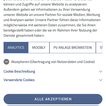
wiederum sonnige Abstiege bei guter Stimmung!
können und Zugriffe auf unsere Website zu analysieren.
Außerdem geben wir Informationen zu Ihrer Verwendung
unserer Website an unsere Partner für soziale Medien, Werbung
und Analysen weiter. Unsere Partner führen diese Informationen
möglicherweise mit weiteren Daten zusammen, die Sie ihnen
bereitgestellt haben oder die sie im Rahmen Ihrer Nutzung der
Dienste gesammelt haben.
Sektion
ANALYTICS
MOOBLY
PV ANLAGE BRÜNNSTEIN
SY
Brünnsteinhaus
Akzeptieren (Übertragung von Nutzerdaten und Cookie)
Hochrieshütte
Cookie Beschreibung
Verwendete Cookies
Sektion Rosenheim des Deutschen Alpenvereins e.V.
Von-der-Tann-Str. 1 a
83022 Rosenheim
Telefon +4980312716030
ALLE AKZEPTIEREN