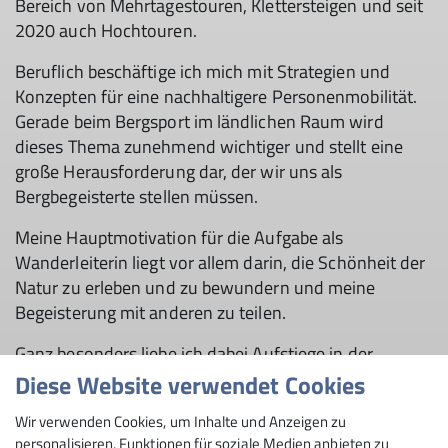
Bereich von Mehrtagestouren, Klettersteigen und seit
2020 auch Hochtouren.
Beruflich beschäftige ich mich mit Strategien und
Konzepten für eine nachhaltigere Personenmobilität.
Gerade beim Bergsport im ländlichen Raum wird
dieses Thema zunehmend wichtiger und stellt eine
große Herausforderung dar, der wir uns als
Bergbegeisterte stellen müssen.
Meine Hauptmotivation für die Aufgabe als
Wanderleiterin liegt vor allem darin, die Schönheit der
Natur zu erleben und zu bewundern und meine
Begeisterung mit anderen zu teilen.
Ganz besonders liebe ich dabei Aufstiege in der
Morgendämmerung, am besten von einer Berghütte
Diese Website verwendet Cookies
aus. Der erste Blick auf die andere Bergseite bei
Wir verwenden Cookies, um Inhalte und Anzeigen zu
Erreichen eines Kamms und dann genieße ich
personalisieren, Funktionen für soziale Medien anbieten zu