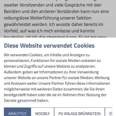
zweiter Vorsitzender und viele Gespräche mit den
Beiräten und den anderen Vorständen kann nun eine
reibungslose Weiterführung unserer Sektion
gewährleistet werden. Ich wusste daher bereits im
Vorfeld, auf was ich mich einlasse und konnte
beurteilen, ob ich das stemmen kann. Es ist mir eine
Freude, eine so große Sektion als 1. Vorsitzender zu
Diese Website verwendet Cookies
gestalten und die zukünftigen Aufgaben und
Wir verwenden Cookies, um Inhalte und Anzeigen zu
Herausforderungen einer DAV Sektion in Angriff zu
personalisieren, Funktionen für soziale Medien anbieten zu
nehmen.
können und Zugriffe auf unsere Website zu analysieren.
Außerdem geben wir Informationen zu Ihrer Verwendung
unserer Website an unsere Partner für soziale Medien, Werbung
und Analysen weiter. Unsere Partner führen diese Informationen
möglicherweise mit weiteren Daten zusammen, die Sie ihnen
bereitgestellt haben oder die sie im Rahmen Ihrer Nutzung der
Dienste gesammelt haben.
Sektion
ANALYTICS
MOOBLY
PV ANLAGE BRÜNNSTEIN
SY