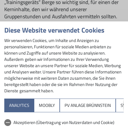
„Trainingsgeräts“ Berge so wichtig sind, für einen der
Kerninhalte, den wir während unserer
Gruppenstunden und Ausfahrten vermitteln sollten.
Ich freue mich auf weiter spannende Jahre in unserer
Diese Website verwendet Cookies
Sektion und hoffe, alle kommenden Aufgaben auch
Wir verwenden Cookies, um Inhalte und Anzeigen zu
weiterhin mit vielen netten und engagierten
personalisieren, Funktionen für soziale Medien anbieten zu
Menschen angehen zu können.
können und Zugriffe auf unsere Website zu analysieren.
Außerdem geben wir Informationen zu Ihrer Verwendung
unserer Website an unsere Partner für soziale Medien, Werbung
und Analysen weiter. Unsere Partner führen diese Informationen
möglicherweise mit weiteren Daten zusammen, die Sie ihnen
bereitgestellt haben oder die sie im Rahmen Ihrer Nutzung der
Dienste gesammelt haben.
Sektion
ANALYTICS
MOOBLY
PV ANLAGE BRÜNNSTEIN
SY
Brünnsteinhaus
Akzeptieren (Übertragung von Nutzerdaten und Cookie)
Hochrieshütte