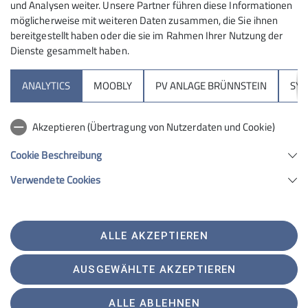
jeweils besten 8 Athleten und
und Analysen weiter. Unsere Partner führen diese Informationen
möglicherweise mit weiteren Daten zusammen, die Sie ihnen
Athletinnen aus der Vorrunde hatten im Finale bei
bereitgestellt haben oder die sie im Rahmen Ihrer Nutzung der
einer weiteren Tour noch
Dienste gesammelt haben.
einmal die Chance alles zu geben. Leider schaffte es
nur Paula ins Finale und
ANALYTICS
MOOBLY
PV ANLAGE BRÜNNSTEIN
SY
kletterte auf den 7. Platz. Laura sicherte sich in der
Vorrunde einen guten 12.
Platz. Die Teamwertung gewann wegen der guten
Akzeptieren (Übertragung von Nutzerdaten und Cookie)
Gesamtleistung aller Starter
Cookie Beschreibung
das Team Bayern vor der Lombardei und Tirol.
Verwendete Cookies
ALLE AKZEPTIEREN
AUSGEWÄHLTE AKZEPTIEREN
ALLE ABLEHNEN