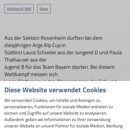
Wettkampf R&B
News
Aus der Sektion Rosenheim durften bei dem
diesjährigen Arge Alp Cup in
Südtirol Laura Schieder aus der Jungend D und Paula
Thalhauser aus der
Jugend B für das Team Bayern starten. Bei diesem
Wettkampf messen sich
junge Kletterer aus den Alpenregionen der Schweiz,
Diese Website verwendet Cookies
Österreichs, Italiens und
Deutschlands. Der Wettkampf ging am Samstag den
Wir verwenden Cookies, um Inhalte und Anzeigen zu
19.10 frühmorgens los,
personalisieren, Funktionen für soziale Medien anbieten zu
weshalb das ganze Team bereits am Vortag anreiste. In
können und Zugriffe auf unsere Website zu analysieren.
der Qualifikation gab
Außerdem geben wir Informationen zu Ihrer Verwendung
es für jede Altersklasse 2 Touren zu klettern. Die
unserer Website an unsere Partner für soziale Medien, Werbung